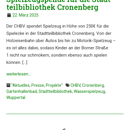
teil­bi­blio­thek Cronenberg
22. März 2025
Der CHBV spendet Spiel­zeug in Höhe von 250€ für die
Spiel­ecke in der Stadt­teil­bi­blio­thek Cronen­berg. Von der
Holzei­sen­bahn über Autos bis hin zu Motorik-Spiel­zeug –
es ist alles dabei, sodass Kinder an der Borner Straße
1 nicht nur schmö­kern, sondern ebenso auch spielen
können. […]
weiter­le­sen…
"
Aktuelles
,
Presse
,
Projekte
"
CHBV
,
Cronenberg
,
Gartenhallenbad
,
Stadtteilbibliothek
,
Wasserspielzeug
,
Wuppertal