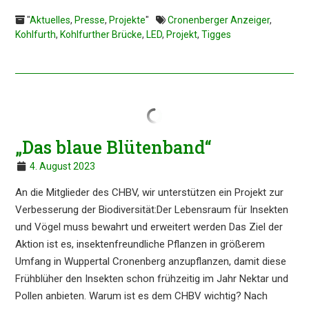
"
Aktuelles
,
Presse
,
Projekte
"
Cronenberger Anzeiger
,
Kohlfurth
,
Kohlfurther Brücke
,
LED
,
Projekt
,
Tigges
„Das blaue Blütenband“
4. August 2023
An die Mitglie­der des CHBV, wir unter­stüt­zen ein Projekt zur
Verbes­se­rung der Biodi­ver­si­tät:Der Lebens­raum für Insek­ten
und Vögel muss bewahrt und erwei­tert werden Das Ziel der
Aktion ist es, insek­ten­freund­li­che Pflan­zen in größe­rem
Umfang in Wupper­tal Cronen­berg anzupflan­zen, damit diese
Frühblü­her den Insek­ten schon frühzei­tig im Jahr Nektar und
Pollen anbie­ten. Warum ist es dem CHBV wichtig? Nach