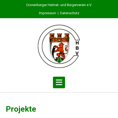
S
Cronenberger Heimat- und Bürgerverein e.V.
k
Impressum
|
Datenschutz
i
p
t
o
c
o
n
t
e
n
t
Projekte