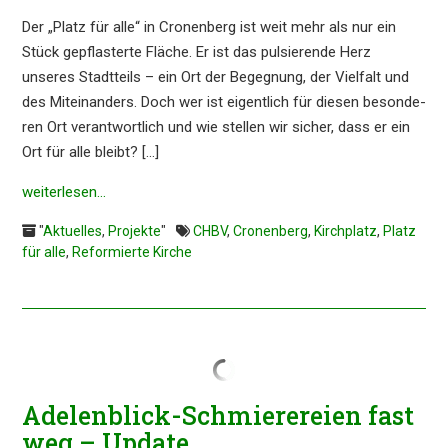
Der „Platz für alle“ in Cronen­berg ist weit mehr als nur ein
Stück gepflas­ter­te Fläche. Er ist das pulsie­ren­de Herz
unseres Stadt­teils – ein Ort der Begeg­nung, der Vielfalt und
des Mitein­an­ders. Doch wer ist eigent­lich für diesen beson­de­
ren Ort verant­wort­lich und wie stellen wir sicher, dass er ein
Ort für alle bleibt? […]
weiter­le­sen…
"
Aktuelles
,
Projekte
"
CHBV
,
Cronenberg
,
Kirchplatz
,
Platz
für alle
,
Reformierte Kirche
Adelen­blick-Schmie­re­rei­en fast
weg – Update