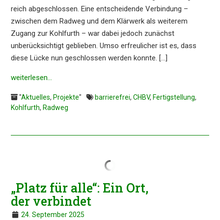
reich abgeschlos­sen. Eine entschei­den­de Verbin­dung –
zwischen dem Radweg und dem Klärwerk als weite­rem
Zugang zur Kohlfurth – war dabei jedoch zunächst
unberück­sich­tigt geblie­ben. Umso erfreu­li­cher ist es, dass
diese Lücke nun geschlos­sen werden konnte. […]
weiter­le­sen…
"
Aktuelles
,
Projekte
"
barrierefrei
,
CHBV
,
Fertigstellung
,
Kohlfurth
,
Radweg
„Platz für alle“: Ein Ort,
der verbindet
24. September 2025