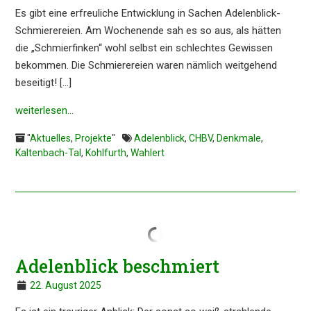
Es gibt eine erfreu­li­che Entwick­lung in Sachen Adelen­blick-
Schmie­re­rei­en. Am Wochen­en­de sah es so aus, als hätten
die „Schmier­fin­ken“ wohl selbst ein schlech­tes Gewis­sen
bekom­men. Die Schmie­re­rei­en waren nämlich weitge­hend
besei­tigt! […]
weiter­le­sen…
"
Aktuelles
,
Projekte
"
Adelenblick
,
CHBV
,
Denkmale
,
Kaltenbach-Tal
,
Kohlfurth
,
Wahlert
Adelen­blick beschmiert
22. August 2025