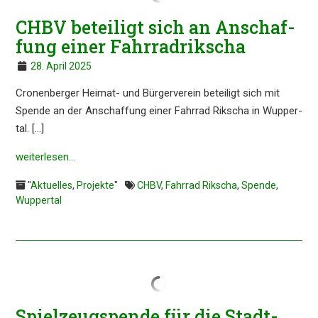
CHBV betei­ligt sich an Anschaf­
fung einer Fahrradrikscha
28. April 2025
Cronen­ber­ger Heimat- und Bürger­ver­ein betei­ligt sich mit
Spende an der Anschaf­fung einer Fahrrad Rikscha in Wupper­
tal. […]
weiter­le­sen…
"
Aktuelles
,
Projekte
"
CHBV
,
Fahrrad Rikscha
,
Spende
,
Wuppertal
Spiel­zeug­spen­de für die Stadt­