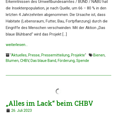
Erkennt­nis­sen des Umwelt­bun­des­am­tes / BUND / NABU hat
die Insek­ten­po­pu­la­ti­on, je nach Quelle, um 66 – 80 % in den
letzten 4 Jahrzehn­ten abgenom­men. Die Ursache ist, dass
Habita­te (Lebens­raum, Futter, Bau, Fortpflan­zung) durch die
Eingrif­fe des Menschen verschwin­den. Mit der Aktion „Das
blaue Blühband“ wird das Projekt […]
weiter­le­sen…
"
Aktuelles
,
Presse
,
Pressemitteilung
,
Projekte
"
Bienen
,
Blumen
,
CHBV
,
Das blaue Band
,
Förderung
,
Spende
„Alles im Lack“ beim CHBV
26. Juli 2023