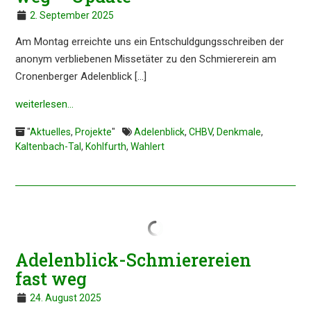
2. September 2025
Am Montag erreich­te uns ein Entschuld­gungs­schrei­ben der
anonym verblie­be­nen Misse­tä­ter zu den Schmie­re­rein am
Cronen­ber­ger Adelen­blick […]
weiter­le­sen…
"
Aktuelles
,
Projekte
"
Adelenblick
,
CHBV
,
Denkmale
,
Kaltenbach-Tal
,
Kohlfurth
,
Wahlert
Adelen­blick-Schmie­re­rei­en
fast weg
24. August 2025