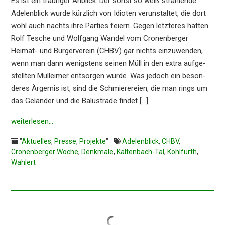
Es ist ein trauri­ger Anblick: Der sonst so weiß strah­len­de
Adelen­blick wurde kürzlich von Idioten verun­stal­tet, die dort
wohl auch nachts ihre Parties feiern. Gegen letzte­res hätten
Rolf Tesche und Wolfgang Wandel vom Cronen­ber­ger
Heimat- und Bürger­ver­ein (CHBV) gar nichts einzu­wen­den,
wenn man dann wenigs­tens seinen Müll in den extra aufge­
stell­ten Müllei­mer entsor­gen würde. Was jedoch ein beson­
de­res Ärger­nis ist, sind die Schmie­re­rei­en, die man rings um
das Gelän­der und die Balus­tra­de findet […]
weiter­le­sen…
"
Aktuelles
,
Presse
,
Projekte
"
Adelenblick
,
CHBV
,
Cronenberger Woche
,
Denkmale
,
Kaltenbach-Tal
,
Kohlfurth
,
Wahlert