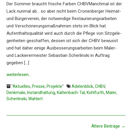
Der Sommer braucht frische Farben CHBVManch­mal ist der
Lack nunmal ab… so aber nicht beim Cronen­ber­ger Heimat-
und Bürger­ver­ein, der notwen­di­ge Restau­rie­rungs­ar­bei­ten
und Verschö­ne­rungs­maß­nah­men stets im Blick hat.
Aufent­halts­qua­li­tät wird auch durch die Pflege von Sitzge­le­
gen­hei­ten geschaf­fen, dessen ist sich der CHBV bewusst
und hat daher einige Ausbes­se­rungs­ar­bei­ten beim Maler-
und Lackie­rer­meis­ter Sebas­ti­an Scher­lin­ski in Auftrag
gegeben […]
weiter­le­sen…
"
Aktuelles
,
Presse
,
Projekte
"
Adelenblick
,
CHBV
,
Denkmale
,
Instandhaltung
,
Kaltenbach-Tal
,
Kohlfurth
,
Maler
,
Scherlinski
,
Wahlert
Beitragsnavigation
Ältere Beiträge
→