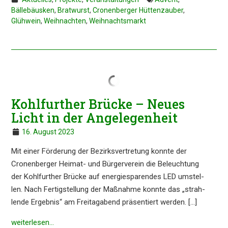
Bällebäusken
,
Bratwurst
,
Cronenberger Hüttenzauber
,
Glühwein
,
Weihnachten
,
Weihnachtsmarkt
Kohlfur­ther Brücke – Neues
Licht in der Angelegenheit
16. August 2023
Mit einer Förde­rung der Bezirks­ver­tre­tung konnte der
Cronen­ber­ger Heimat- und Bürger­ver­ein die Beleuch­tung
der Kohlfur­ther Brücke auf energie­spa­ren­des LED umstel­
len. Nach Fertig­stel­lung der Maßnah­me konnte das „strah­
len­de Ergeb­nis“ am Freitag­abend präsen­tiert werden. […]
weiter­le­sen…