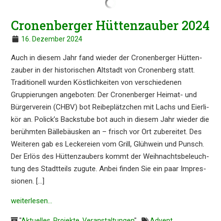
Cronen­ber­ger Hütten­zau­ber 2024
16. Dezember 2024
Auch in diesem Jahr fand wieder der Cronen­ber­ger Hütten­
zau­ber in der histo­ri­schen Altstadt von Cronen­berg statt.
Tradi­tio­nell wurden Köstlich­kei­ten von verschie­de­nen
Gruppie­run­gen angebo­ten: Der Cronen­ber­ger Heimat- und
Bürger­ver­ein (CHBV) bot Reibe­plätz­chen mit Lachs und Eierli­
kör an. Polick’s Backstu­be bot auch in diesem Jahr wieder die
berühm­ten Bälle­bä­us­ken an – frisch vor Ort zuberei­tet. Des
Weite­ren gab es Lecke­rei­en vom Grill, Glühwein und Punsch.
Der Erlös des Hütten­zau­bers kommt der Weihnachts­be­leuch­
tung des Stadt­teils zugute. Anbei finden Sie ein paar Impres­
sio­nen. […]
weiter­le­sen…
"
Aktuelles
,
Projekte
,
Veranstaltungen
"
Advent
,