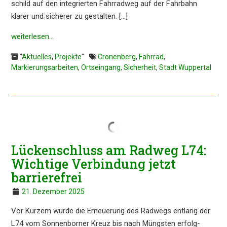
schild auf den integrier­ten Fahrrad­weg auf der Fahrbahn
klarer und siche­rer zu gestal­ten. […]
weiter­le­sen…
"
Aktuelles
,
Projekte
"
Cronenberg
,
Fahrrad
,
Markierungsarbeiten
,
Ortseingang
,
Sicherheit
,
Stadt Wuppertal
Lücken­schluss am Radweg L74:
Wichti­ge Verbin­dung jetzt
barrierefrei
21. Dezember 2025
Vor Kurzem wurde die Erneue­rung des Radwegs entlang der
L74 vom Sonnen­bor­ner Kreuz bis nach Müngs­ten erfolg­