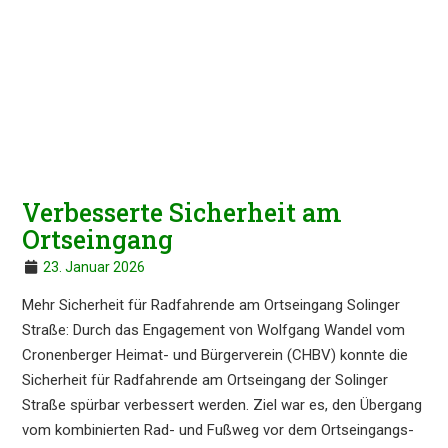
Verbes­ser­te Sicher­heit am
Ortseingang
23. Januar 2026
Mehr Sicher­heit für Radfah­ren­de am Ortsein­gang Solin­ger
Straße: Durch das Engage­ment von Wolfgang Wandel vom
Cronen­ber­ger Heimat- und Bürger­ver­ein (CHBV) konnte die
Sicher­heit für Radfah­ren­de am Ortsein­gang der Solin­ger
Straße spürbar verbes­sert werden. Ziel war es, den Übergang
vom kombi­nier­ten Rad- und Fußweg vor dem Ortsein­gangs­