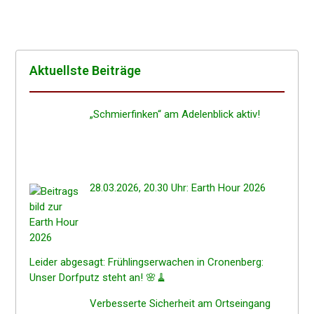
Aktuells­te Beiträge
„Schmier­fin­ken“ am Adelen­blick aktiv!
28.03.2026, 20.30 Uhr: Earth Hour 2026
Leider abgesagt: Frühlings­er­wa­chen in Cronen­berg:
Unser Dorfputz steht an! 🌸🧹
Verbes­ser­te Sicher­heit am Ortseingang