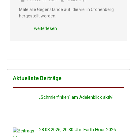
•
7. Dezem­ber 2021
•
Kinder­ral­lye
Male alle Gegen­stän­de auf, die viel in Cronen­berg
herge­stellt werden.
weiter­le­sen…
Aktuells­te Beiträge
„Schmier­fin­ken“ am Adelen­blick aktiv!
28.03.2026, 20.30 Uhr: Earth Hour 2026