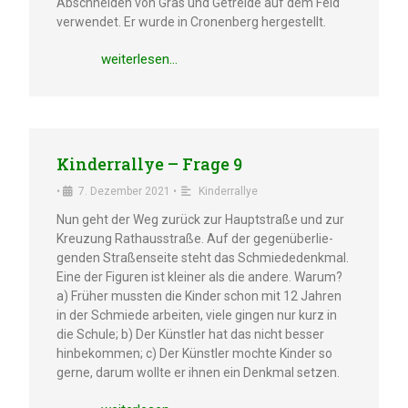
Abschnei­den von Gras und Getrei­de auf dem Feld
verwen­det. Er wurde in Cronen­berg hergestellt.
weiter­le­sen…
Kinder­ral­lye – Frage 9
•
7. Dezem­ber 2021
•
Kinder­ral­lye
Nun geht der Weg zurück zur Haupt­stra­ße und zur
Kreuzung Rathaus­stra­ße. Auf der gegen­über­lie­
gen­den Straßen­sei­te steht das Schmie­de­denk­mal.
Eine der Figuren ist kleiner als die andere. Warum?
a) Früher mussten die Kinder schon mit 12 Jahren
in der Schmie­de arbei­ten, viele gingen nur kurz in
die Schule; b) Der Künst­ler hat das nicht besser
hinbe­kom­men; c) Der Künst­ler mochte Kinder so
gerne, darum wollte er ihnen ein Denkmal setzen.