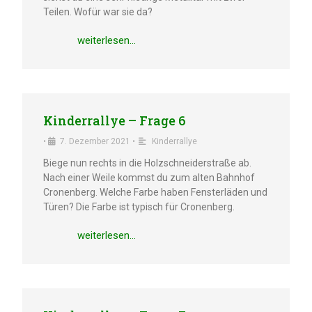
Teilen. Wofür war sie da?
weiter­le­sen…
Kinder­ral­lye – Frage 6
•
7. Dezem­ber 2021
•
Kinder­ral­lye
Biege nun rechts in die Holzschnei­der­stra­ße ab.
Nach einer Weile kommst du zum alten Bahnhof
Cronen­berg. Welche Farbe haben Fenster­lä­den und
Türen? Die Farbe ist typisch für Cronenberg.
weiter­le­sen…