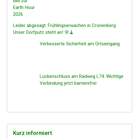
Leider abgesagt: Frühlings­er­wa­chen in Cronen­berg:
Unser Dorfputz steht an! 🌸🧹
Verbes­ser­te Sicher­heit am Ortseingang
Lücken­schluss am Radweg L74: Wichti­ge
Verbin­dung jetzt barrierefrei
Kurz infor­miert