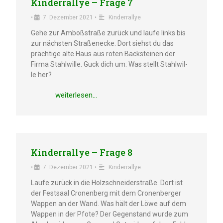
Kinder­ral­lye – Frage 7
•
7. Dezem­ber 2021
•
Kinder­ral­lye
Gehe zur Amboß­stra­ße zurück und laufe links bis
zur nächs­ten Straßen­ecke. Dort siehst du das
präch­ti­ge alte Haus aus roten Backstei­nen der
Firma Stahl­wil­le. Guck dich um: Was stellt Stahl­wil­
le her?
weiter­le­sen…
Kinder­ral­lye – Frage 8
•
7. Dezem­ber 2021
•
Kinder­ral­lye
Laufe zurück in die Holzschnei­der­stra­ße. Dort ist
der Festsaal Cronen­berg mit dem Cronen­ber­ger
Wappen an der Wand. Was hält der Löwe auf dem
Wappen in der Pfote? Der Gegen­stand wurde zum