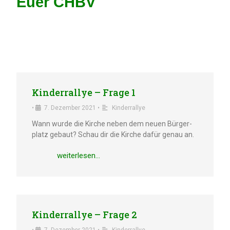
Euer CHBV
Kinder­ral­lye – Frage 1
•
7. Dezem­ber 2021
•
Kinder­ral­lye
Wann wurde die Kirche neben dem neuen Bürger­
platz gebaut? Schau dir die Kirche dafür genau an.
weiter­le­sen…
Kinder­ral­lye – Frage 2