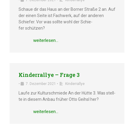
•
7. Dezem­ber 2021
•
Kinder­ral­lye
Schaue dir das Haus an der Borner Straße 2 an. Auf
der einen Seite ist Fachwerk, auf der anderen
Schie­fer. Vor was sollte wohl der Schie­
fer schützen?
weiter­le­sen…
Kinder­ral­lye – Frage 3
•
7. Dezem­ber 2021
•
Kinder­ral­lye
Laufe zur Kultur­schmie­de An der Hütte 3. Was stell­
te in diesem Anbau früher Otto Geihsl her?
weiter­le­sen…