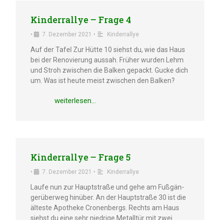
Kinder­ral­lye – Frage 4
•
7. Dezem­ber 2021
•
Kinder­ral­lye
Auf der Tafel Zur Hütte 10 siehst du, wie das Haus
bei der Renovie­rung aussah. Früher wurden Lehm
und Stroh zwischen die Balken gepackt. Gucke dich
um. Was ist heute meist zwischen den Balken?
weiter­le­sen…
Kinder­ral­lye – Frage 5
•
7. Dezem­ber 2021
•
Kinder­ral­lye
Laufe nun zur Haupt­stra­ße und gehe am Fußgän­
ger­über­weg hinüber. An der Haupt­stra­ße 30 ist die
ältes­te Apothe­ke Cronen­bergs. Rechts am Haus
siehst du eine sehr niedri­ge Metall­tür mit zwei