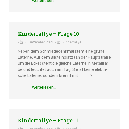
weiter­le­sen…
Kinder­ral­lye – Frage 10
•
7. Dezem­ber 2021
•
Kinder­ral­lye
Neben dem Schmie­de­denk­mal steht eine grüne
Later­ne. Auf dem Bilstein­platz (an der Haupt­stra­ße
um die Ecke) steht die gleiche Later­ne in Metall­far­
be und leuch­tet auch am Tag. Sie ist keine elektri­
sche Later­ne, sondern brennt mit _____?
weiter­le­sen…
Kinder­ral­lye – Frage 11