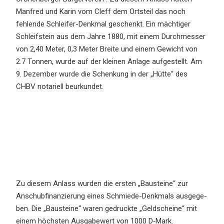
Manfred und Karin vom Cleff dem Ortsteil das noch
fehlen­de Schlei­fer-Denkmal geschenkt. Ein mächti­ger
Schleif­stein aus dem Jahre 1880, mit einem Durch­mes­ser
von 2,40 Meter, 0,3 Meter Breite und einem Gewicht von
2.7 Tonnen, wurde auf der kleinen Anlage aufge­stellt. Am
9. Dezem­ber wurde die Schen­kung in der „Hütte“ des
CHBV notari­ell beurkundet.
Zu diesem Anlass wurden die ersten „Baustei­ne“ zur
Anschub­fi­nan­zie­rung eines Schmie­de-Denkmals ausge­ge­
ben. Die „Baustei­ne“ waren gedruck­te „Geldschei­ne“ mit
einem höchs­ten Ausga­be­wert von 1000 D‑Mark.