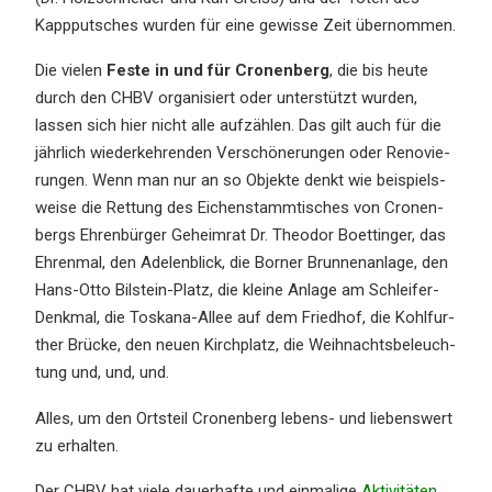
Kappput­sches wurden für eine gewis­se Zeit übernommen.
Die vielen
Feste in und für Cronen­berg
, die bis heute
durch den CHBV organi­siert oder unter­stützt wurden,
lassen sich hier nicht alle aufzäh­len. Das gilt auch für die
jährlich wieder­keh­ren­den Verschö­ne­run­gen oder Renovie­
run­gen. Wenn man nur an so Objek­te denkt wie beispiels­
wei­se die Rettung des Eichen­stamm­ti­sches von Cronen­
bergs Ehren­bür­ger Geheim­rat Dr. Theodor Boettin­ger, das
Ehren­mal, den Adelen­blick, die Borner Brunnen­an­la­ge, den
Hans-Otto Bilstein-Platz, die kleine Anlage am Schlei­fer-
Denkmal, die Toska­na-Allee auf dem Fried­hof, die Kohlfur­
ther Brücke, den neuen Kirch­platz, die Weihnachts­be­leuch­
tung und, und, und.
Alles, um den Ortsteil Cronen­berg lebens- und liebens­wert
zu erhalten.
Der CHBV hat viele dauer­haf­te und einma­li­ge
Aktivi­tä­ten