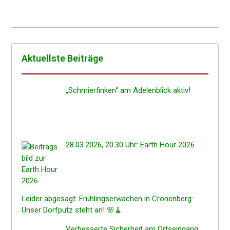
Aktuells­te Beiträge
„Schmier­fin­ken“ am Adelen­blick aktiv!
28.03.2026, 20.30 Uhr: Earth Hour 2026
Leider abgesagt: Frühlings­er­wa­chen in Cronen­berg:
Unser Dorfputz steht an! 🌸🧹
Verbes­ser­te Sicher­heit am Ortseingang