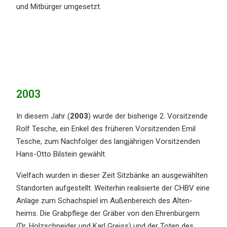
und Mitbür­ger umgesetzt.
2003
In diesem Jahr (
2003
) wurde der bishe­ri­ge 2. Vorsit­zen­de
Rolf Tesche, ein Enkel des frühe­ren Vorsit­zen­den Emil
Tesche, zum Nachfol­ger des langjäh­ri­gen Vorsit­zen­den
Hans-Otto Bilstein gewählt.
Vielfach wurden in dieser Zeit Sitzbän­ke an ausge­wähl­ten
Stand­or­ten aufge­stellt. Weiter­hin reali­sier­te der CHBV eine
Anlage zum Schach­spiel im Außen­be­reich des Alten­
heims. Die Grabpfle­ge der Gräber von den Ehren­bür­gern
(Dr. Holzschnei­der und Karl Greiss) und der Toten des