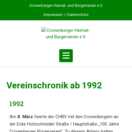
Cronenberger Heimat- und Bürgerverein e.V.
Impressum
|
Datenschutz
Vereins­chro­nik ab 1992
1992
Am
8. März
feier­te der CHBV mit den Cronen­ber­gern an
der Ecke Holzschnei­der Straße / Haupt­stra­ße „100 Jahre
Cronen­ber­ger Bürger­ver­ein“. Zu diesem Anlass hatten