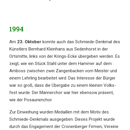
1994
Am
23. Oktober
konnte auch das Schmie­de-Denkmal des
Künst­lers Bernhard Klein­hans aus Seden­horst in der
Ortsmit­te, links von der Krings-Ecke überge­ben werden. Es
zeigt, wie ein Stück Stahl unter dem Hammer auf dem
Amboss zwischen zwei Zangen­ba­cken vom Meister und
einem Lehrling bearbei­tet wird. Das Inter­es­se der Bürger
war so groß, dass die Überga­be zu einem kleinen Volks­
fest wurde. Der Männer­chor war hier ebensow präsent,
wie der Posaunenchor.
Zur Einwei­hung wurden Medail­len mit dem Motiv des
Schmie­de-Denkmals ausge­ge­ben. Dieses Projekt wurde
durch das Engage­ment der Cronen­ber­ger Firmen, Verei­ne