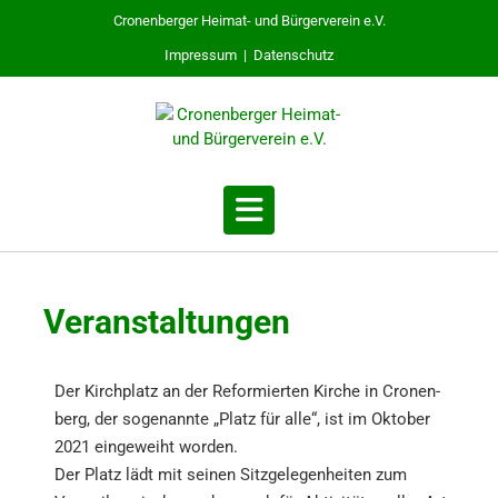
Cronenberger Heimat- und Bürgerverein e.V.
Impressum
|
Datenschutz
Veran­stal­tun­gen
Der Kirch­platz an der Refor­mier­ten Kirche in Cronen­
berg, der sogenann­te „Platz für alle“, ist im Oktober
2021 einge­weiht worden.
Der Platz lädt mit seinen Sitzge­le­gen­hei­ten zum