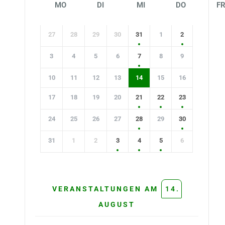
MO
DI
MI
DO
F
27
28
29
30
31
1
2
3
4
5
6
7
8
9
10
11
12
13
14
15
16
17
18
19
20
21
22
23
24
25
26
27
28
29
30
31
1
2
3
4
5
6
VERAN­STAL­TUN­GEN AM
14
AUGUST