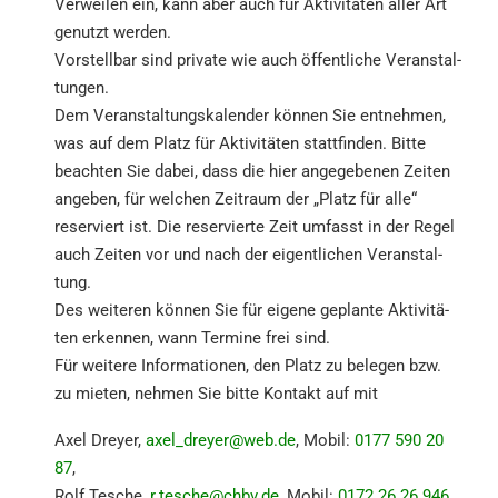
Verwei­len ein, kann aber auch für Aktivi­tä­ten aller Art
genutzt werden.
Vorstell­bar sind priva­te wie auch öffent­li­che Veran­stal­
tun­gen.
Dem Veran­stal­tungs­ka­len­der können Sie entneh­men,
was auf dem Platz für Aktivi­tä­ten statt­fin­den. Bitte
beach­ten Sie dabei, dass die hier angege­be­nen Zeiten
angeben, für welchen Zeitraum der „Platz für alle“
reser­viert ist. Die reser­vier­te Zeit umfasst in der Regel
auch Zeiten vor und nach der eigent­li­chen Veran­stal­
tung.
Des weite­ren können Sie für eigene geplan­te Aktivi­tä­
ten erken­nen, wann Termi­ne frei sind.
Für weite­re Infor­ma­tio­nen, den Platz zu belegen bzw.
zu mieten, nehmen Sie bitte Kontakt auf mit
Axel Dreyer,
axel_​dreyer@​web.​de
, Mobil:
0177 590 20
87
,
Rolf Tesche,
r.​tesche@​chbv.​de
, Mobil:
0172 26 26 946