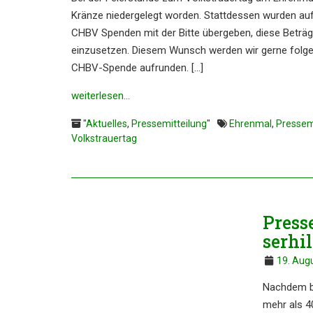
Kränze nieder­ge­legt worden. Statt­des­sen wurden a
CHBV Spenden mit der Bitte überge­ben, diese Beträ­g
einzu­set­zen. Diesem Wunsch werden wir gerne folge
CHBV-Spende aufrun­den. […]
weiter­le­sen…
"
Aktuelles
,
Pressemitteilung
"
Ehrenmal
,
Pressem
Volkstrauertag
Presse
ser­hi
19. Aug
Nachdem bi
mehr als 40