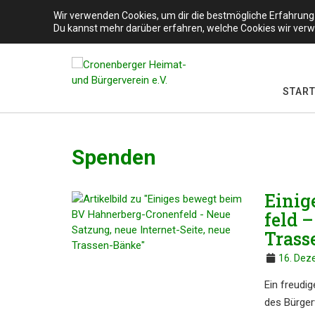
S
Wir verwenden Cookies, um dir die bestmögliche Erfahrung 
Cronenberger Heimat- und Bürgerverein e.V.
k
Du kannst mehr darüber erfahren, welche Cookies wir verw
i
p
t
o
START­
c
o
n
t
Spenden
e
n
t
Einig
feld –
Trass
16. Dez
Ein freudi­
des Bürger­