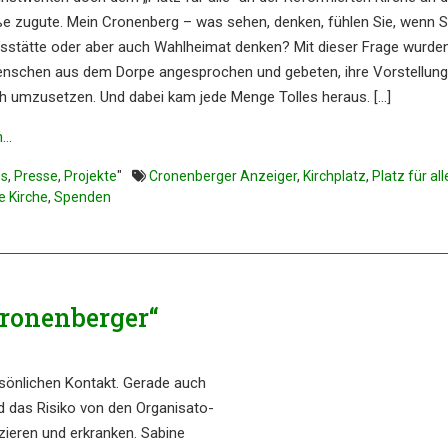
aße zugute. Mein Cronen­berg – was sehen, denken, fühlen Sie, wenn S
ts­stät­te oder aber auch Wahlhei­mat denken? Mit dieser Frage wurde
Menschen aus dem Dorpe angespro­chen und gebeten, ihre Vorstel­lun­
sch umzuset­zen. Und dabei kam jede Menge Tolles heraus. […]
n…
es
,
Presse
,
Projekte
"
Cronenberger Anzeiger
,
Kirchplatz
,
Platz für all
e Kirche
,
Spenden
ronen­ber­ger“
rsön­li­chen Kontakt. Gerade auch
rd das Risiko von den Organi­sa­to­
zie­ren und erkran­ken. Sabine