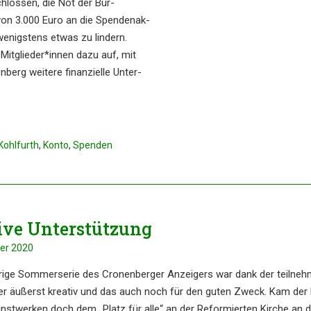
hlos­sen, die Not der Bür­
von 3.000 Euro an die Spen­den­ak­
 wenigs­tens etwas zu lindern.
 Mitglieder*innen dazu auf, mit
berg wei­te­re finan­zi­el­le Unter­
Kohlfurth
,
Konto
,
Spenden
i­ve Unterstützung
ber 2020
­ri­ge Sommer­se­rie des Cronen­ber­ger Anzei­gers war dank der teilneh
ler äußerst kreativ und das auch noch für den guten Zweck. Kam der 
st­wer­ken doch dem „Platz für alle“ an der Refor­mier­ten Kirche an 