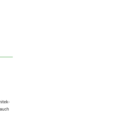
i­tek­
o auch