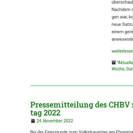
überschau­
Nachdem de
gen war, ko
neue Satzun
einem geri
anwesen­den
weiter­le­se
"
Aktuell
Woche
,
Gün
Presse­mit­tei­lung des CHBV 
tag 2022
24. November 2022
Bei der Feier­stun­de zum Volks­trau­er­tag am Ehren­m