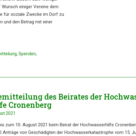
uf Wunsch einiger Verei­ne dem
e für sozia­le Zwecke im Dorf zu
n und den Betrag mit einer
itteilung
,
Spenden
,
­mit­tei­lung des Beira­tes der Hochwa
l­fe Cronenberg
ust 2021
s zum 10. August 2021 beim Beirat der Hochwas­ser­hil­fe Cronen­be
 Anträ­ge von Geschä­dig­ten der Hochwas­ser­ka­ta­stro­phe vom 15. Ju