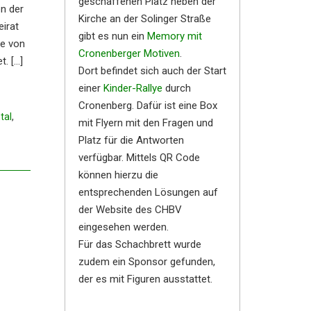
geschaffenen Platz neben der
on der
Kirche an der Solinger Straße
eirat
gibt es nun ein
Memory mit
he von
Cronenberger Motiven
.
t. […]
Dort befindet sich auch der Start
einer
Kinder-Rallye
durch
Cronenberg. Dafür ist eine Box
tal
,
mit Flyern mit den Fragen und
Platz für die Antworten
verfügbar. Mittels QR Code
können hierzu die
entsprechenden Lösungen auf
der Website des CHBV
eingesehen werden.
Für das Schachbrett wurde
zudem ein Sponsor gefunden,
der es mit Figuren ausstattet.