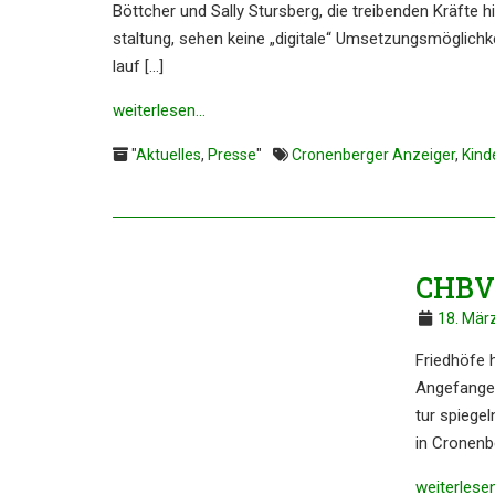
Böttcher und Sally Sturs­berg, die treiben­den Kräfte h
stal­tung, sehen keine „digita­le“ Umset­zungs­mög­lich
lauf […]
weiter­le­sen…
"
Aktuelles
,
Presse
"
Cronenberger Anzeiger
,
Kind
CHBV:
18. Mär
Fried­hö­fe
Angefan­gen 
tur spiegel
in Cronen­b
weiter­le­se