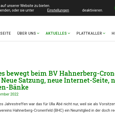
auf unserer Website zu bieten.
enden, oder sie unter
Einstellungen
deaktivieren.
SEI­TE
ÜBER UNS
AKTUEL­LES
PLATT­KAL­LER
H
es bewegt beim BV Hahner­berg-Cron
 Neue Satzung, neue Inter­net-Seite, 
en-Bänke
ember 2022
ges Jahres­tref­fen war das für Ulla Abé nicht nur, weil sie als Vorsit­zen
ver­eins Hahner­berg-Cronen­feld (BHC) ein Neumit­glied in der doch re