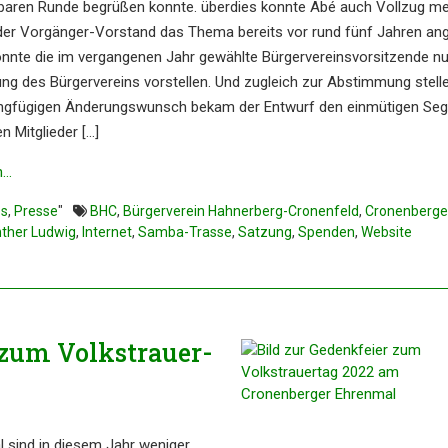
ba­ren Runde begrü­ßen konnte. überdies konnte Abé auch Vollzug me
r Vorgän­ger-Vorstand das Thema bereits vor rund fünf Jahren an
nnte die im vergan­ge­nen Jahr gewähl­te Bürger­ver­eins­vor­sit­zen­de n
g des Bürger­ver­eins vorstel­len. Und zugleich zur Abstim­mung stelle
ng­fü­gi­gen Änderungs­wunsch bekam der Entwurf den einmü­ti­gen Se
 Mitglie­der […]
n…
es
,
Presse
"
BHC
,
Bürgerverein Hahnerberg-Cronenfeld
,
Cronenberge
ther Ludwig
,
Internet
,
Samba-Trasse
,
Satzung
,
Spenden
,
Website
zum Volks­trau­er­
al sind in diesem Jahr weniger