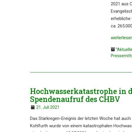
2021 aus Cr
Evange­li­s
erheb­li­ch
ca. 265.000
weiter­le­se
"
Aktuell
Pressemitt
Hochwas­ser­ka­ta­stro­phe in 
Spenden­auf­ruf des CHBV
21. Juli 2021
Das Stark­­re­­gen-Ereig­­nis der letz­ten Woche hat auch
Kohl­furth wur­de von einem kata­stro­pha­len Hoch­was