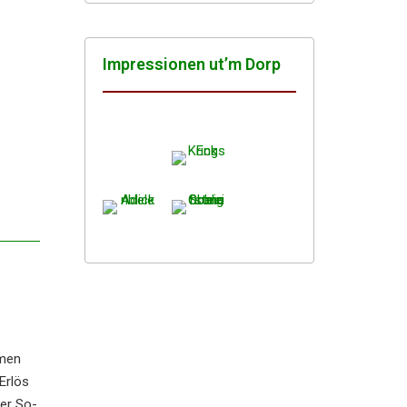
Impres­sio­nen ut’m Dorp
­men
Erlös
der So-