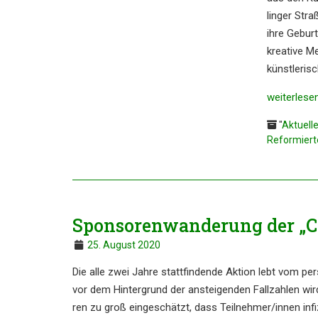
linger Str
ihre Gebur
kreati­ve 
künst­le­ri
weiter­le­se
"
Aktuell
Reformiert
Sponso­ren­wan­de­rung der „C
25. August 2020
Die alle zwei Jahre statt­fin­den­de Aktion lebt vom pe
vor dem Hinter­grund der anstei­gen­den Fallzah­len wi
ren zu groß einge­schätzt, dass Teilnehmer/​innen infi