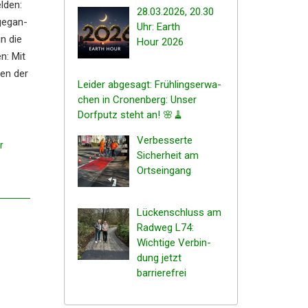
lden:
28.03.2026, 20.30
gegan­
Uhr: Earth
un die
Hour 2026
n: Mit
gen der
Leider abgesagt: Frühlings­er­wa­
chen in Cronen­berg: Unser
Dorfputz steht an! 🌸🧹
Verbes­ser­te
r
Sicher­heit am
Ortseingang
Lücken­schluss am
Radweg L74:
Wichti­ge Verbin­
dung jetzt
barrierefrei