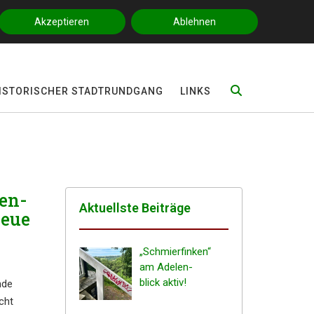
Impressum
|
Datenschutz
Akzeptieren
Ablehnen
ISTO­RI­SCHER STADTRUNDGANG
LINKS
en­
Aktuells­te Beiträge
neue
„Schmier­fin­ken“
am Adelen­
blick aktiv!
­de
cht