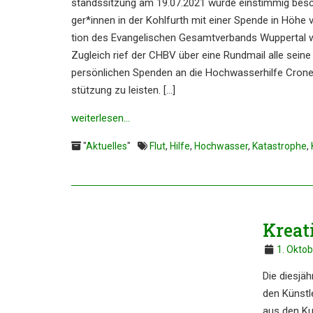
stands­sit­zung am 19.07.2021 wur­de ein­stim­mig besc
ger*innen in der Kohl­furth mit einer Spen­de in Höhe 
ti­on des Evan­ge­li­schen Gesamt­ver­bands Wup­per­tal
Zugleich rief der CHBV über eine Rund­mail alle sei­ne
per­sön­li­chen Spen­den an die Hoch­was­ser­hil­fe Cro­nen­
stüt­zung zu leisten. […]
weiter­le­sen…
"
Aktuelles
"
Flut
,
Hilfe
,
Hochwasser
,
Katastrophe
,
Kreat
1. Okto
Die diesjäh
den Künst­
aus den Kun