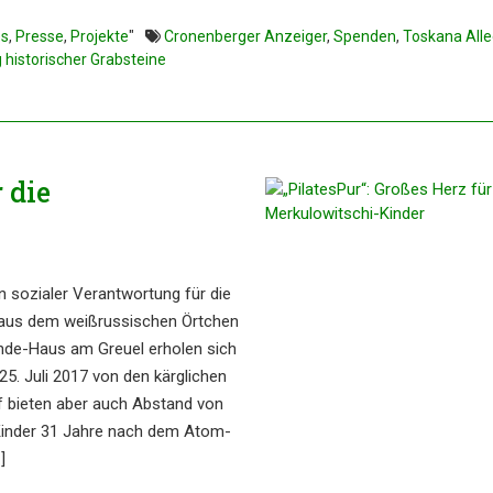
es
,
Presse
,
Projekte
"
Cronenberger Anzeiger
,
Spenden
,
Toskana All
historischer Grabsteine
 die
n sozia­ler Verant­wor­tung für die
 aus dem weißrus­si­schen Örtchen
eun­de-Haus am Greuel erholen sich
5. Juli 2017 von den kärgli­chen
rf bieten aber auch Abstand von
chi-Kinder 31 Jahre nach dem Atom-
]