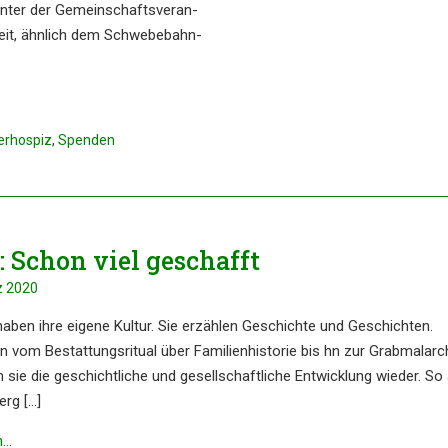
inter der Gemein­schafts­ver­an­
­keit, ähnlich dem Schwe­be­bahn­
erhospiz
,
Spenden
 Schon viel geschafft
z 2020
 haben ihre eigene Kultur. Sie erzäh­len Geschich­te und Geschich­ten.
vom Bestat­tungs­ri­tu­al über Famili­en­his­to­rie bis hn zur Grabmal­ar­ch
n sie die geschicht­li­che und gesell­schaft­li­che Entwick­lung wieder. S
erg […]
n…