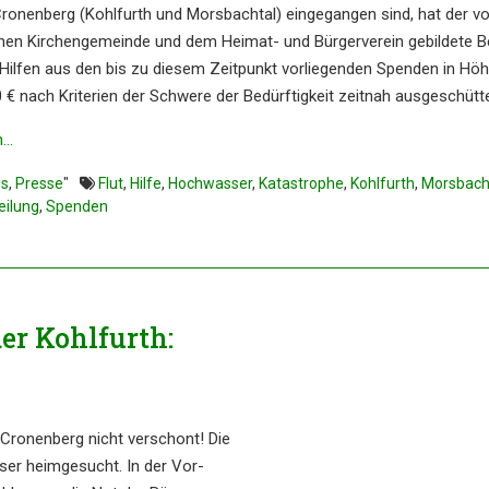
onen­berg (Kohlfurth und Morsbach­tal) einge­gan­gen sind, hat der v
chen Kirchen­ge­mein­de und dem Heimat- und Bürger­ver­ein gebil­de­te B
e Hilfen aus den bis zu diesem Zeitpunkt vorlie­gen­den Spenden in Hö
 € nach Krite­ri­en der Schwe­re der Bedürf­tig­keit zeitnah ausge­schüt­te
n…
es
,
Presse
"
Flut
,
Hilfe
,
Hochwasser
,
Katastrophe
,
Kohlfurth
,
Morsbach
eilung
,
Spenden
der Kohlfurth:
 Cro­nen­berg nicht ver­schont! Die
­ser heimge­sucht. In der Vor­