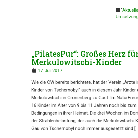
"
Aktuell
Umsetzung 
„Pilate­sPur“: Großes Herz für
Merkulowitschi-Kinder
17. Juli 2017
Wie die CW bereits berich­te­te, hat der Verein „Ärzte i
Kinder von Tscher­no­byl“ auch in diesem Jahr Kinder
Merku­lo­wit­schi in Cronen­berg zu Gast: Im Natur­Fr
16 Kinder im Alter von 9 bis 11 Jahren noch bis zum 2
Bedin­gun­gen in ihrer Heimat. Die drei Wochen im Do
der Strah­len­be­las­tung, der auch die Merku­lo­wit­s
Gau von Tscher­no­byl noch immer ausge­setzt sind […