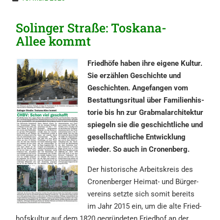
Solin­ger Straße: Toska­na-
Allee kommt
Fried­hö­fe haben ihre eigene Kultur.
Sie erzäh­len Geschich­te und
Geschich­ten. Angefan­gen vom
Bestat­tungs­ri­tu­al über Famili­en­his­
to­rie bis hn zur Grabmal­ar­chi­tek­tur
spiegeln sie die geschicht­li­che und
gesell­schaft­li­che Entwick­lung
wieder. So auch in Cronenberg.
Der histo­ri­sche Arbeits­kreis des
Cronen­ber­ger Heimat- und Bürger­
ver­eins setzte sich somit bereits
im Jahr 2015 ein, um die alte Fried­
hofs­kul­tur auf dem 1820 gegrün­de­ten Fried­hof an der