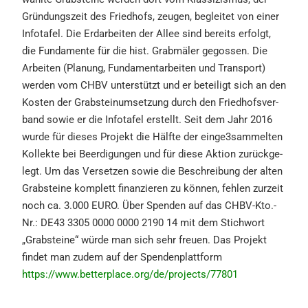
Gründungs­zeit des Fried­hofs, zeugen, beglei­tet von einer
Infota­fel. Die Erdar­bei­ten der Allee sind bereits erfolgt,
die Funda­men­te für die hist. Grabmä­ler gegos­sen. Die
Arbei­ten (Planung, Funda­men­tar­bei­ten und Trans­port)
werden vom CHBV unter­stützt und er betei­ligt sich an den
Kosten der Grabstein­um­set­zung durch den Fried­hofs­ver­
band sowie er die Infota­fel erstellt. Seit dem Jahr 2016
wurde für dieses Projekt die Hälfte der einge3sammelten
Kollek­te bei Beerdi­gun­gen und für diese Aktion zurück­ge­
legt. Um das Verset­zen sowie die Beschrei­bung der alten
Grabstei­ne komplett finan­zie­ren zu können, fehlen zurzeit
noch ca. 3.000 EURO. Über Spenden auf das CHBV-Kto.-
Nr.: DE43 3305 0000 0000 2190 14 mit dem Stich­wort
„Grabstei­ne“ würde man sich sehr freuen. Das Projekt
findet man zudem auf der Spenden­platt­form
https://www.betterplace.org/de/projects/77801