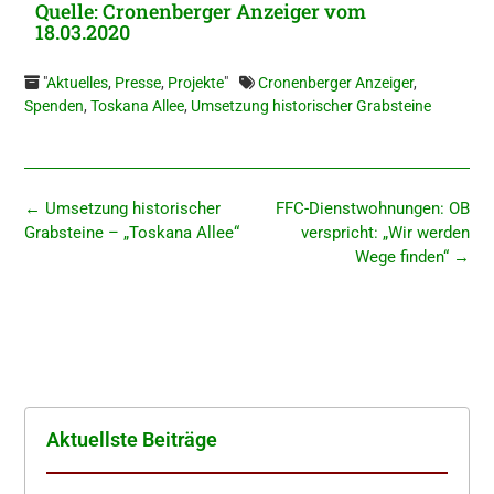
Quelle: Cro­nen­ber­ger Anzei­ger vom
18.03.2020
"
Aktuelles
,
Presse
,
Projekte
"
Cronenberger Anzeiger
,
Spenden
,
Toskana Allee
,
Umsetzung historischer Grabsteine
←
Umset­zung histo­ri­scher
FFC-Dienst­woh­nun­gen: OB
Grabstei­ne – „Toska­na Allee“
verspricht: „Wir werden
Wege finden“
→
Aktuells­te Beiträge