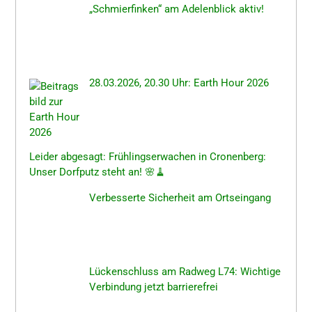
„Schmier­fin­ken“ am Adelen­blick aktiv!
28.03.2026, 20.30 Uhr: Earth Hour 2026
Leider abgesagt: Frühlings­er­wa­chen in Cronen­berg:
Unser Dorfputz steht an! 🌸🧹
Verbes­ser­te Sicher­heit am Ortseingang
Lücken­schluss am Radweg L74: Wichti­ge
Verbin­dung jetzt barrierefrei