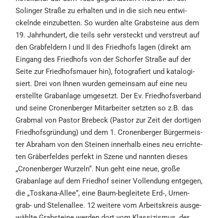
Solin­ger Straße zu erhal­ten und in die sich neu entwi­
ckeln­de einzu­bet­ten. So wurden alte Grabstei­ne aus dem
19. Jahrhun­dert, die teils sehr versteckt und verstreut auf
den Grabfel­dern I und II des Fried­hofs lagen (direkt am
Eingang des Fried­hofs von der Schor­fer Straße auf der
Seite zur Fried­hofs­mau­er hin), fotogra­fiert und katalo­gi­
siert. Drei von Ihnen wurden gemein­sam auf eine neu
erstell­te Graban­la­ge umgesetzt. Der Ev. Fried­hofs­ver­band
und seine Cronen­ber­ger Mitar­bei­ter setzten so z.B. das
Grabmal von Pastor Brebeck (Pastor zur Zeit der dorti­gen
Fried­hofs­grün­dung) und dem 1. Cronen­ber­ger Bürger­meis­
ter Abraham von den Steinen inner­halb eines neu errich­te­
ten Gräber­fel­des perfekt in Szene und nannten dieses
„Cronen­ber­ger Wurzeln“. Nun geht eine neue, große
Graban­la­ge auf dem Fried­hof seiner Vollendung entge­gen,
die „Toska­na-Allee“, eine Baum-beglei­te­te Erd‑, Urnen­
grab- und Stelen­al­lee. 12 weite­re vom Arbeits­kreis ausge­
wähl­te Grabstei­ne werden dort vom Klassi­zis­mus, der