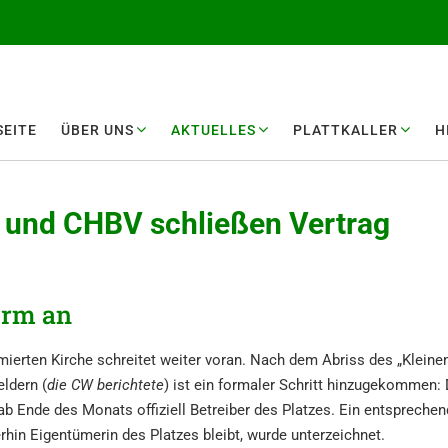
EI­TE
ÜBER UNS
AKTUEL­LES
PLATT­KAL­LER
H
de und CHBV schlie­ßen Vertrag
orm an
­mier­ten Kirche schrei­tet weiter voran. Nach dem Abriss des „Kleine
l­dern (
die CW berich­te­te
) ist ein forma­ler Schritt hinzu­ge­kom­men:
b Ende des Monats offizi­ell Betrei­ber des Platzes. Ein entspre­chen­
­hin Eigen­tü­me­rin des Platzes bleibt, wurde unterzeichnet.