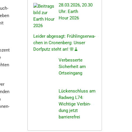
28.03.2026, 20.30
ruch­
Uhr: Earth
Geben
Hour 2026
it
Leider abgesagt: Frühlings­er­wa­
chen in Cronen­berg: Unser
Dorfputz steht an! 🌸🧹
ozent
e
Verbes­ser­te
h­ten
Sicher­heit am
Ortseingang
wer
Lücken­schluss am
n­den
Radweg L74:
n
Wichti­ge Verbin­
onen­
dung jetzt
barrierefrei