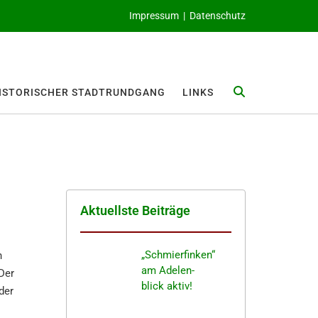
Impressum
|
Datenschutz
ISTO­RI­SCHER STADTRUNDGANG
LINKS
Aktuells­te Beiträge
„Schmier­fin­ken“
n
am Adelen­
 Der
blick aktiv!
der