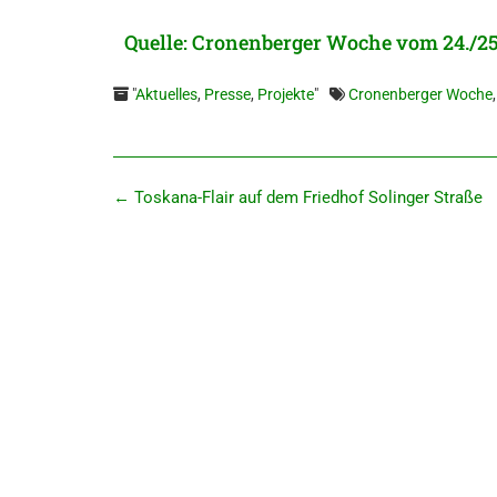
Quelle: Cro­nen­ber­ger Woche vom 24./2
"
Aktuelles
,
Presse
,
Projekte
"
Cronenberger Woche
←
Toska­na-Flair auf dem Fried­hof Solin­ger Straße