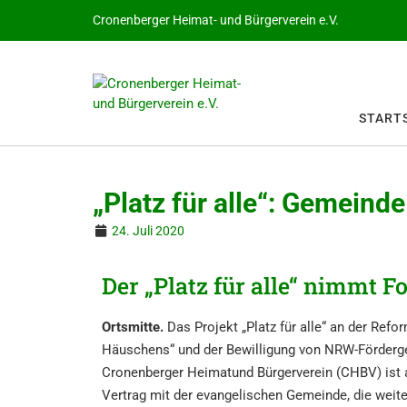
Cronenberger Heimat- und Bürgerverein e.V.
START­S
„Platz für alle“: Gemein­
24. Juli 2020
Der „Platz für alle“ nimmt F
Ortsmit­te.
Das Projekt „Platz für alle“ an der Refor
Häuschens“ und der Bewil­li­gung von NRW-Förder­ge
Cronen­ber­ger Heimatund Bürger­ver­ein (CHBV) ist a
Vertrag mit der evange­li­schen Gemein­de, die weiter