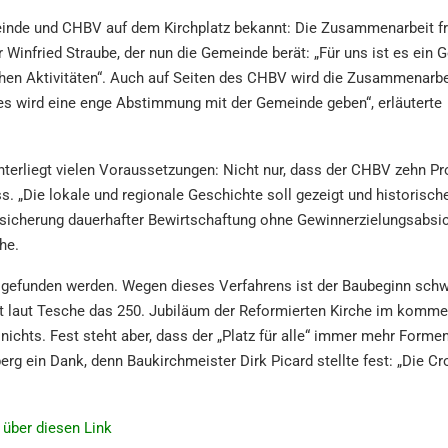
n­de und CHBV auf dem Kirch­platz bekannt: Die Zusam­men­ar­beit f
er Winfried Strau­be, der nun die Gemein­de berät: „Für uns ist es ein 
chen Aktivi­tä­ten“. Auch auf Seiten des CHBV wird die Zusam­men­ar­be
 wird eine enge Abstim­mung mit der Gemein­de geben“, erläu­ter­te
r­liegt vielen Voraus­set­zun­gen: Nicht nur, dass der CHBV zehn Pr
 „Die lokale und regio­na­le Geschich­te soll gezeigt und histo­ri­sch
he­rung dauer­haf­ter Bewirt­schaf­tung ohne Gewinn­erzie­lungs­ab­sic
he.
kt gefun­den werden. Wegen dieses Verfah­rens ist der Baube­ginn sch
ibt laut Tesche das 250. Jubilä­um der Refor­mier­ten Kirche im komme
h nichts. Fest steht aber, dass der „Platz für alle“ immer mehr Forme
g ein Dank, denn Baukirch­meis­ter Dirk Picard stell­te fest: „Die Cr
 über diesen Link