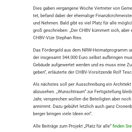
Dies gaben vergan­ge­ne Woche Vertre­ter von Gemei
tet, befand dabei der ehema­li­ge Finanz­kirch­meis­t
und Nehmen. Bald gibt es viel Platz für alle mögli­
groß geschrie­ben: „Der CHBV kümmert sich, aber es
CHBV-Vize Stephan Ries.
Das Förder­geld aus dem NRW-Heimat­pro­gramm unte
der insge­samt 344.000 Euro selbst aufbrin­gen muss.
Gebäu­de aufge­wer­tet werden und es muss eine Zusic
geben“, erläu­ter­te der CHBV-Vorsit­zen­de Rolf Tesc
Als nächs­tes soll per Ausschrei­bung ein Archi­te
abzuse­hen. „Wunsch­traum“ zur Fertig­stel­lung ble
Jahr, verspre­chen wollen die Betei­lig­ten aber noc
annimmt. Dazu gebührt letzlich auch ganz Cronen­ber
ber­ger bringen viele Ideen ein“.
Alle Beiträ­ge zum Projekt „Platz für alle“
finden Sie