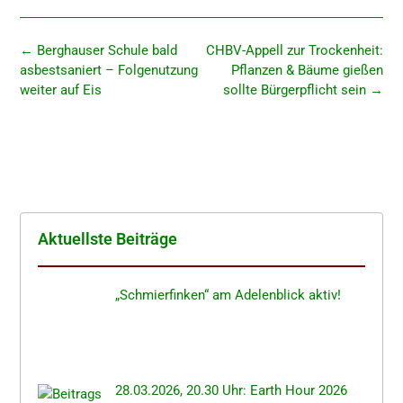
←
Berghau­ser Schule bald
CHBV-Appell zur Trocken­heit:
asbest­sa­niert – Folge­nut­zung
Pflan­zen & Bäume gießen
weiter auf Eis
sollte Bürger­pflicht sein
→
Aktuells­te Beiträge
„Schmier­fin­ken“ am Adelen­blick aktiv!
28.03.2026, 20.30 Uhr: Earth Hour 2026