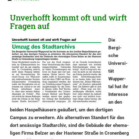
Unver­hofft kommt oft und wirft
Fragen auf
Die
Bergi­
sche
Univer­si­
tät
Wupper­
tal hat ihr
Inter­es­se
an den
beiden Haspel­häu­sern geäußert, um den dorti­gen
Campus zu erwei­tern. Als alter­na­ti­ven Stand­ort für das
dort ansäs­si­ge Stadt­ar­chiv, sind die Gebäu­de der ehema­
li­gen Firma Belzer an der Haste­ner Straße in Cronen­berg