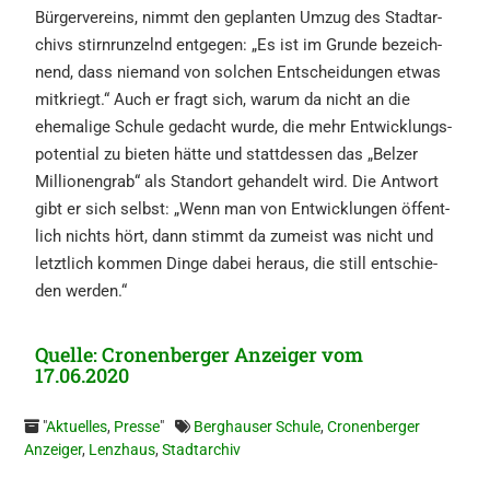
Bürger­ver­eins, nimmt den geplan­ten Umzug des Stadt­ar­
chivs stirn­run­zelnd entge­gen: „Es ist im Grunde bezeich­
nend, dass niemand von solchen Entschei­dun­gen etwas
mitkriegt.“ Auch er fragt sich, warum da nicht an die
ehema­li­ge Schule gedacht wurde, die mehr Entwick­lungs­
po­ten­ti­al zu bieten hätte und statt­des­sen das „Belzer
Millio­nen­grab“ als Stand­ort gehan­delt wird. Die Antwort
gibt er sich selbst: „Wenn man von Entwick­lun­gen öffent­
lich nichts hört, dann stimmt da zumeist was nicht und
letzt­lich kommen Dinge dabei heraus, die still entschie­
den werden.“
Quelle: Cro­nen­ber­ger Anzei­ger vom
17.06.2020
"
Aktuelles
,
Presse
"
Berghauser Schule
,
Cronenberger
Anzeiger
,
Lenzhaus
,
Stadtarchiv