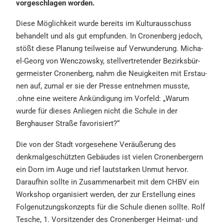
vorge­schla­gen worden.
Diese Möglich­keit wurde bereits im Kultur­aus­schuss
behan­delt und als gut empfun­den. In Cronen­berg jedoch,
stößt diese Planung teilwei­se auf Verwun­de­rung. Micha­
el-Georg von Wenczow­sky, stell­ver­tre­ten­der Bezirks­bür­
ger­meis­ter Cronen­berg, nahm die Neuig­kei­ten mit Erstau­
nen auf, zumal er sie der Presse entneh­men musste,
.ohne eine weite­re Ankün­di­gung im Vorfeld: „Warum
wurde für dieses Anlie­gen nicht die Schule in der
Berghau­ser Straße favorisiert?“
Die von der Stadt vorge­se­he­ne Veräu­ße­rung des
denkmal­ge­schütz­ten Gebäu­des ist vielen Cronen­ber­gern
ein Dorn im Auge und rief lautstar­ken Unmut hervor.
Darauf­hin sollte in Zusam­men­ar­beit mit dem CHBV ein
Workshop organi­siert werden, der zur Erstel­lung eines
Folge­nut­zungs­kon­zepts für die Schule dienen sollte. Rolf
Tesche, 1. Vorsit­zen­der des Cronen­ber­ger Heimat- und