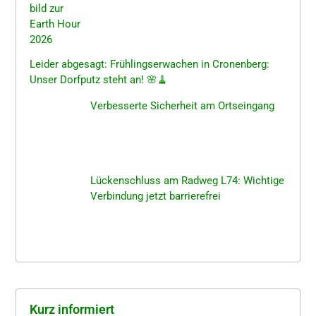
Leider abgesagt: Frühlings­er­wa­chen in Cronen­berg:
Unser Dorfputz steht an! 🌸🧹
Verbes­ser­te Sicher­heit am Ortseingang
Lücken­schluss am Radweg L74: Wichti­ge
Verbin­dung jetzt barrierefrei
Kurz infor­miert