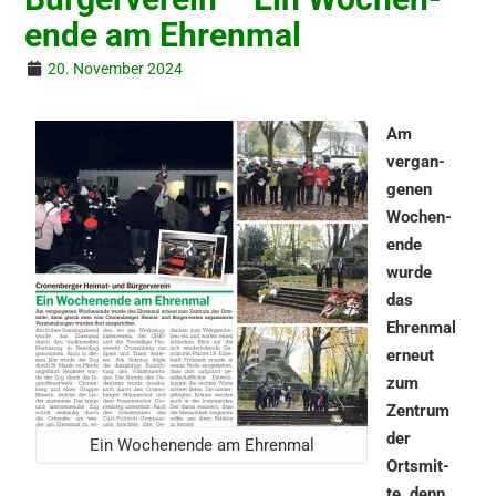
en­de am Ehrenmal
20. November 2024
Am
vergan­
ge­nen
Wochen­
en­de
wurde
das
Ehren­mal
erneut
zum
Zentrum
der
Ein Wochen­en­de am Ehrenmal
Ortsmit­
te, denn