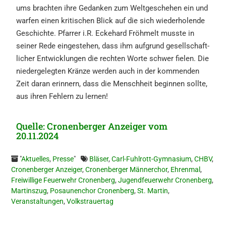
ums brach­ten ihre Gedan­ken zum Weltge­sche­hen ein und
warfen einen kriti­schen Blick auf die sich wieder­ho­len­de
Geschich­te. Pfarrer i.R. Eckehard Fröhmelt musste in
seiner Rede einge­ste­hen, dass ihm aufgrund gesell­schaft­
li­cher Entwick­lun­gen die rechten Worte schwer fielen. Die
nieder­ge­leg­ten Kränze werden auch in der kommen­den
Zeit daran erinnern, dass die Mensch­heit begin­nen sollte,
aus ihren Fehlern zu lernen!
Quelle: Cronen­ber­ger Anzei­ger vom
20.11.2024
"
Aktuelles
,
Presse
"
Bläser
,
Carl-Fuhlrott-Gymnasium
,
CHBV
,
Cronenberger Anzeiger
,
Cronenberger Männerchor
,
Ehrenmal
,
Freiwillige Feuerwehr Cronenberg
,
Jugendfeuerwehr Cronenberg
,
Martinszug
,
Posaunenchor Cronenberg
,
St. Martin
,
Veranstaltungen
,
Volkstrauertag