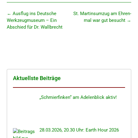
←
Ausflug ins Deutsche
St. Martins­um­zug am Ehren­
Werkzeug­mu­se­um – Ein
mal war gut besucht
→
Abschied für Dr. Wallbrecht
Aktuells­te Beiträge
„Schmier­fin­ken“ am Adelen­blick aktiv!
28.03.2026, 20.30 Uhr: Earth Hour 2026