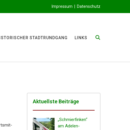
Impressum
|
Datenschutz
ISTO­RI­SCHER STADTRUNDGANG
LINKS
Aktuells­te Beiträge
„Schmier­fin­ken“
rtsmit­
am Adelen­