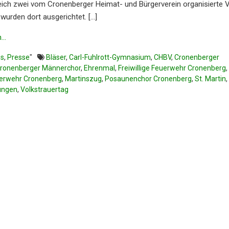
eich zwei vom Cronen­ber­ger Heimat- und Bürger­ver­ein organi­sier­te 
 wurden dort ausge­rich­tet. […]
n…
es
,
Presse
"
Bläser
,
Carl-Fuhlrott-Gymnasium
,
CHBV
,
Cronenberger
ronenberger Männerchor
,
Ehrenmal
,
Freiwillige Feuerwehr Cronenberg
,
erwehr Cronenberg
,
Martinszug
,
Posaunenchor Cronenberg
,
St. Martin
,
ungen
,
Volkstrauertag