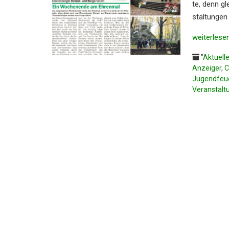
te, denn gl
stal­tun­gen
weiter­le­se
"
Aktuell
Anzeiger
,
C
Jugendfeu
Veranstalt