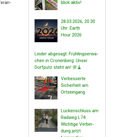
Veran­
blick aktiv!
28.03.2026, 20.30
Uhr: Earth
Hour 2026
Leider abgesagt: Frühlings­er­wa­
chen in Cronen­berg: Unser
Dorfputz steht an! 🌸🧹
Verbes­ser­te
Sicher­heit am
Ortseingang
Lücken­schluss am
Radweg L74:
Wichti­ge Verbin­
dung jetzt