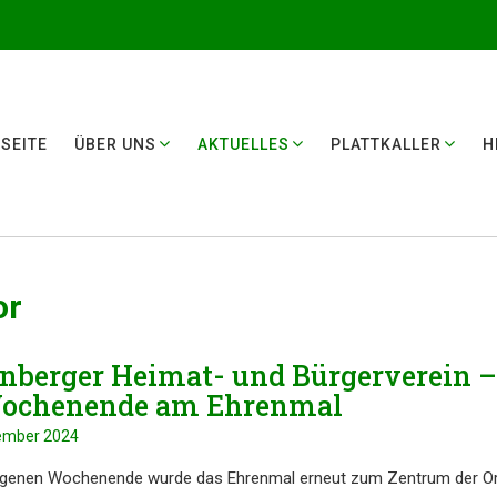
SEI­TE
ÜBER UNS
AKTUEL­LES
PLATT­KAL­LER
H
or
n­ber­ger Heimat- und Bürger­ver­ein –
ochen­en­de am Ehrenmal
ember 2024
ge­nen Wochen­en­de wurde das Ehren­mal erneut zum Zentrum der O