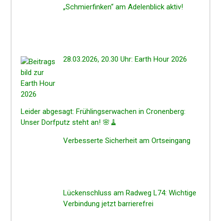
„Schmier­fin­ken“ am Adelen­blick aktiv!
28.03.2026, 20.30 Uhr: Earth Hour 2026
Leider abgesagt: Frühlings­er­wa­chen in Cronen­berg:
Unser Dorfputz steht an! 🌸🧹
Verbes­ser­te Sicher­heit am Ortseingang
Lücken­schluss am Radweg L74: Wichti­ge
Verbin­dung jetzt barrierefrei