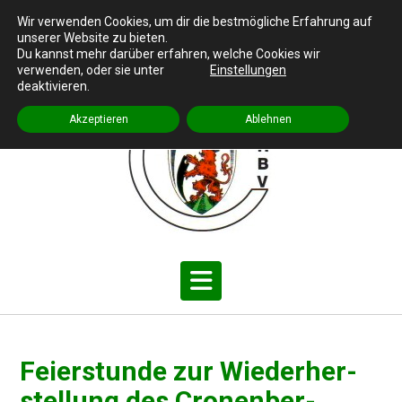
Skip
Cronenberger Heimat- und Bürgerverein e.V.
Wir verwenden Cookies, um dir die bestmögliche Erfahrung auf
to
unserer Website zu bieten.
Impressum
|
Datenschutz
content
Du kannst mehr darüber erfahren, welche Cookies wir
verwenden, oder sie unter
Einstellungen
deaktivieren.
Akzeptieren
Ablehnen
Feier­stun­de zur Wieder­her­
stel­lung des Cronen­ber­