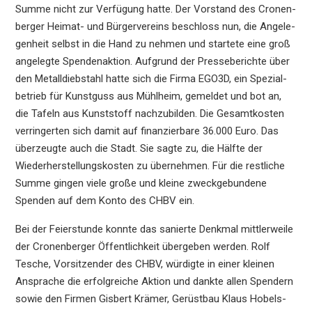
Summe nicht zur Verfü­gung hatte. Der Vorstand des Cronen­
ber­ger Heimat- und Bürger­ver­eins beschloss nun, die Angele­
gen­heit selbst in die Hand zu nehmen und starte­te eine groß
angeleg­te Spenden­ak­ti­on. Aufgrund der Presse­be­rich­te über
den Metall­dieb­stahl hatte sich die Firma EGO3D, ein Spezi­al­
be­trieb für Kunst­guss aus Mühlheim, gemel­det und bot an,
die Tafeln aus Kunst­stoff nachzu­bil­den. Die Gesamt­kos­ten
verrin­ger­ten sich damit auf finan­zier­ba­re 36.000 Euro. Das
überzeug­te auch die Stadt. Sie sagte zu, die Hälfte der
Wieder­her­stel­lungs­kos­ten zu überneh­men. Für die restli­che
Summe gingen viele große und kleine zweck­ge­bun­de­ne
Spenden auf dem Konto des CHBV ein.
Bei der Feier­stun­de konnte das sanier­te Denkmal mittler­wei­le
der Cronen­ber­ger Öffent­lich­keit überge­ben werden. Rolf
Tesche, Vorsit­zen­der des CHBV, würdig­te in einer kleinen
Anspra­che die erfolg­rei­che Aktion und dankte allen Spendern
sowie den Firmen Gisbert Krämer, Gerüst­bau Klaus Hobels­