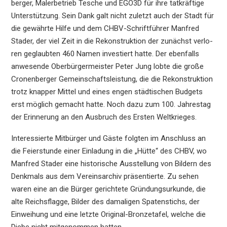
ber­ger, Maler­be­trieb Tesche und EGO3D für ihre tatkräf­ti­ge
Unter­stüt­zung. Sein Dank galt nicht zuletzt auch der Stadt für
die gewähr­te Hilfe und dem CHBV-Schrift­füh­rer Manfred
Stader, der viel Zeit in die Rekon­struk­ti­on der zunächst verlo­
ren geglaub­ten 460 Namen inves­tiert hatte. Der ebenfalls
anwesen­de Oberbür­ger­meis­ter Peter Jung lobte die große
Cronen­ber­ger Gemein­schafts­leis­tung, die die Rekon­struk­ti­on
trotz knapper Mittel und eines engen städti­schen Budgets
erst möglich gemacht hatte. Noch dazu zum 100. Jahres­tag
der Erinne­rung an den Ausbruch des Ersten Weltkrieges.
Inter­es­sier­te Mitbür­ger und Gäste folgten im Anschluss an
die Feier­stun­de einer Einla­dung in die „Hütte“ des CHBV, wo
Manfred Stader eine histo­ri­sche Ausstel­lung von Bildern des
Denkmals aus dem Vereins­ar­chiv präsen­tier­te. Zu sehen
waren eine an die Bürger gerich­te­te Gründungs­ur­kun­de, die
alte Reichs­flag­ge, Bilder des damali­gen Spaten­stichs, der
Einwei­hung und eine letzte Origi­nal-Bronze­ta­fel, welche die
Diebe nicht mitge­nom­men hatten.