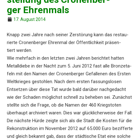
ger Ehrenmals
17. August 2014
Knapp zwei Jahre nach seiner Zerstö­rung kann das restau­
rier­te Cronen­ber­ger Ehren­mal der Öffent­lich­keit präsen­
tiert werden.
Wie mehrfach in den letzten zwei Jahren berich­tet hatten
Metall­die­be in der Nacht zum 5. Juni 2012 fast alle Bronze­ta­
feln mit den Namen der Cronen­ber­ger Gefal­le­nen des Ersten
Weltkrie­ges gestoh­len. Nach dem ersten fassungs­lo­sen
Entset­zen über diese Tat wurde bald darüber nachge­dacht
wie der Schaden möglichst schnell zu beheben sei. Zunächst
stell­te sich die Frage, ob die Namen der 460 Kriegs­to­ten
überhaupt archi­viert waren. Dies war glück­li­cher­wei­se der Fall.
Die nächs­te Hürde zeigte sich als die Stadt die Kosten für die
Rekon­struk­ti­on im Novem­ber 2012 auf 65.000 Euro bezif­fer­te
und gleich bekannt gab, dass der städti­sche Etat eine solche