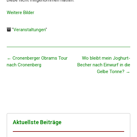
Weite­re Bilder
"
Veranstaltungen
"
Beitragsnavigation
←
Cronen­ber­ger Obrams Tour
Wo bleibt mein Joghurt-
nach Cronenberg
Becher nach Einwurf in die
Gelbe Tonne?
→
Aktuells­te Beiträge