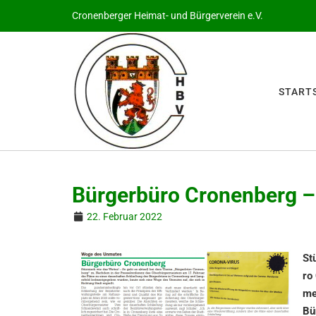
Cronenberger Heimat- und Bürgerverein e.V.
START­S
Bürger­bü­ro Cronen­berg
22. Februar 2022
St
ro
mei
Bü