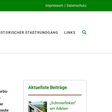
Impressum
|
Datenschutz
ISTO­RI­SCHER STADTRUNDGANG
LINKS
Aktuells­te Beiträge
r­bü­
­
„Schmier­fin­ken“
er
am Adelen­
 baute