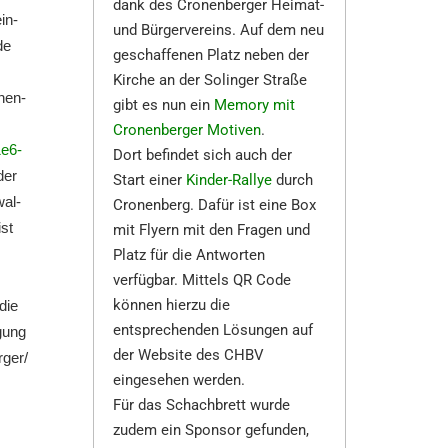
dank des Cronenberger Heimat-
ein­
und Bürgervereins. Auf dem neu
de
geschaffenen Platz neben der
Kirche an der Solinger Straße
onen­
gibt es nun ein
Memory mit
Cronenberger Motiven
.
1e6-
Dort befindet sich auch der
der
Start einer
Kinder-Rallye
durch
wal­
Cronenberg. Dafür ist eine Box
ist
mit Flyern mit den Fragen und
Platz für die Antworten
verfügbar. Mittels QR Code
können hierzu die
die
entsprechenden Lösungen auf
­gung
der Website des CHBV
ger/​
eingesehen werden.
Für das Schachbrett wurde
zudem ein Sponsor gefunden,