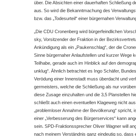
über. Die Absich­ten einer dauer­haf­ten Schlie­ßung d
aus. So wird die Bekannt­ma­chung des Verwal­tungs­
bzw. das „Todes­ur­teil“ einer bürger­na­hen Verwal­t
„Die CDU Cronen­berg wird bürger­feind­li­chen Vors
sky, Vorsit­zen­der der Frakti­on in der Bezirks­ver­
Ankün­di­gung als ein „Pauken­schlag“, der die Cronen­
Sinne bürger­na­her Anlauf­stel­len und kurzer Wege kom
Teilha­be, gerade auch im Hinblick auf den demogra­
unklug“. Ähnlich betrach­tet es Ingo Schäfer, Bundes­ta
Verödung einer Innen­stadt muss überdacht und verhin
ger­meis­ters, welche die Schlie­ßung als nur vorüber­
diese Zusage einzu­hal­ten und die 3,5 Planstel­len h
schließt auch einen eventu­el­len Klage­weg nicht a
„problem­lo­ser Annah­me der Bevöl­ke­rung“ spricht, is
einer „Verbes­se­rung des Bürger­ser­vices“ kann an
sein. SPD-Frakti­ons­spre­cher Oliver Wagner will an
nach meinem Verständ­nis ganz eindeu­tig so, dass ei