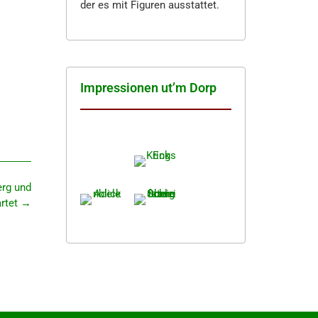
der es mit Figuren ausstattet.
Impres­sio­nen ut’m Dorp
erg und
artet
→