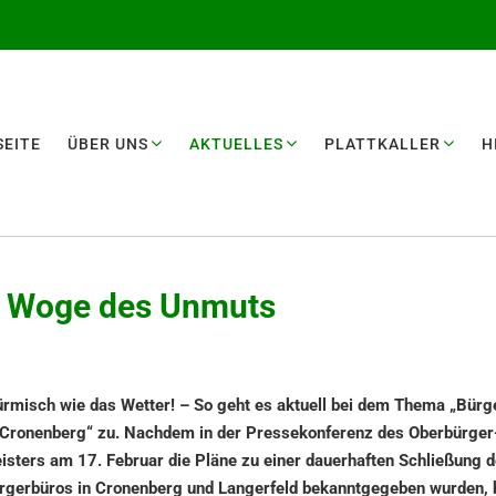
EI­TE
ÜBER UNS
AKTUEL­LES
PLATT­KAL­LER
H
 – Woge des Unmuts
ürmisch wie das Wetter! – So geht es aktuell bei dem Thema „Bürge
 Cronen­berg“ zu. Nachdem in der Presse­kon­fe­renz des Oberbür­ger
s­ters am 17. Febru­ar die Pläne zu einer dauer­haf­ten Schlie­ßung d
rger­bü­ros in Cronen­berg und Langer­feld bekannt­ge­ge­ben wurden,