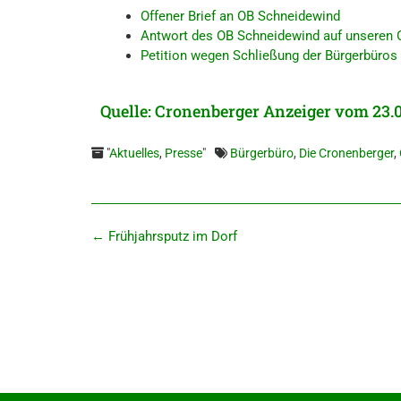
Offe­ner Brief an OB Schneidewind
Ant­wort des OB Schnei­de­wind auf unse­ren O
Petiti­on wegen Schlie­ßung der Bürger­bü­ros
Quelle: Cronen­ber­ger Anzei­ger vom 23.
"
Aktuelles
,
Presse
"
Bürgerbüro
,
Die Cronenberger
,
←
Frühjahrs­putz im Dorf