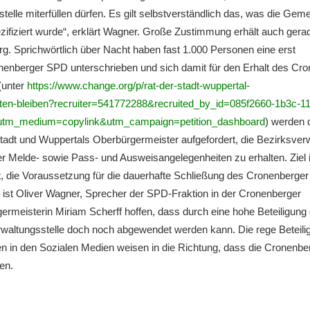
stel­le miter­fül­len dürfen. Es gilt selbst­ver­ständ­lich das, was die Gem
ezi­fi­ziert wurde“, erklärt Wagner. Große Zustim­mung erhält auch gera
rg. Sprich­wört­lich über Nacht haben fast 1.000 Perso­nen eine erst
Cronen­ber­ger SPD unter­schrie­ben und sich damit für den Erhalt des Cr
 (unter
https://www.change.org/p/rat-der-stadt-wuppertal-
lten-bleiben?recruiter=541772288&recruited_by_id=085f2660-1b3c-1
utm_medium=copylink&utm_campaign=petition_dashboard
) werden 
t und Wupper­tals Oberbür­ger­meis­ter aufge­for­dert, die Bezirks­ver­
r Melde- sowie Pass- und Ausweis­an­ge­le­gen­hei­ten zu erhal­ten. Ziel 
die Voraus­set­zung für die dauer­haf­te Schlie­ßung des Cronen­ber­ger
ti­on ist Oliver Wagner, Sprecher der SPD-Frakti­on in der Cronen­ber­ger
ger­meis­te­rin Miriam Scherff hoffen, dass durch eine hohe Betei­li­gung 
r­wal­tungs­stel­le doch noch abgewen­det werden kann. Die rege Betei­li
­men in den Sozia­len Medien weisen in die Richtung, dass die Cronenber
en.