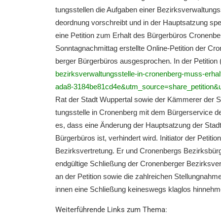
tungs­stel­len die Aufga­ben einer Bezirks­ver­wal­tungs­
de­ord­nung vorschreibt und in der Haupt­sat­zung sp
eine Petiti­on zum Erhalt des Bürger­bü­ros Cronen­be
Sonntag­nach­mit­tag erstell­te Online-Petiti­on der 
ber­ger Bürger­bü­ros ausge­spro­chen. In der Petiti­on
bezirksverwaltungsstelle-in-cronenberg-muss-erha
ada8-3184be81cd4e&utm_source=share_petition&
Rat der Stadt Wupper­tal sowie der Kämme­rer der Stad
tungs­stel­le in Cronen­berg mit dem Bürger­ser­vice de
es, dass eine Änderung der Haupt­sat­zung der Stadt, 
Bürger­bü­ros ist, verhin­dert wird. Initia­tor der Peti
Bezirks­ver­tre­tung. Er und Cronen­bergs Bezirks­bür­
endgül­ti­ge Schlie­ßung der Cronen­ber­ger Bezirks­ve
an der Petiti­on sowie die zahlrei­chen Stellung­nah
innen eine Schlie­ßung keines­wegs klaglos hinnehm
Weiter­füh­ren­de Links zum Thema: