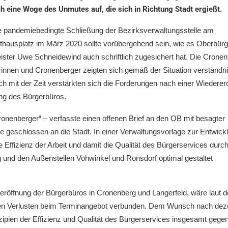
ch eine Woge des Unmutes auf, die sich in Richtung Stadt ergießt.
 pande­mie­be­ding­te Schlie­ßung der Bezirks­ver­wal­tungs­stel­le am
haus­platz im März 2020 sollte vorüber­ge­hend sein, wie es Oberbür­g
s­ter Uwe Schnei­de­wind auch schrift­lich zugesi­chert hat. Die Cronen­
rin­nen und Cronen­ber­ger zeigten sich gemäß der Situa­ti­on verständ­nis
h mit der Zeit verstärk­ten sich die Forde­run­gen nach einer Wieder­erö
ng des Bürgerbüros.
onen­ber­ger“ – verfass­te einen offenen Brief an den OB mit besag­ter
­te geschlos­sen an die Stadt. In einer Verwal­tungs­vor­la­ge zur Entwick­
e Effizi­enz der Arbeit und damit die Quali­tät des Bürger­ser­vices durc
g und den Außen­stel­len Vohwin­kel und Ronsdorf optimal gestal­tet
eröff­nung der Bürger­bü­ros in Cronen­berg und Langer­feld, wäre laut d
hen Verlus­ten beim Termin­an­ge­bot verbun­den. Dem Wunsch nach dez
­pi­en der Effizi­enz und Quali­tät des Bürger­ser­vices insge­samt gege