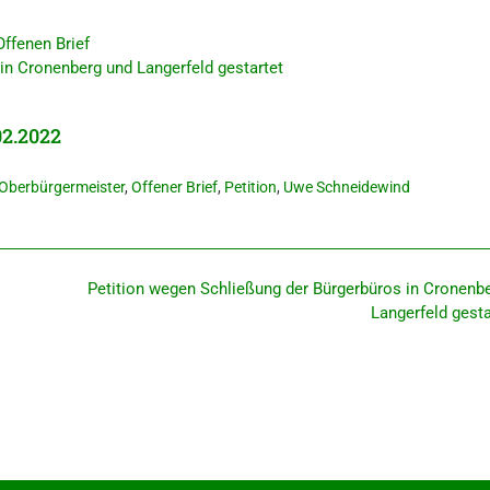
ffe­nen Brief
 in Cronen­berg und Langer­feld gestartet
02.2022
Oberbürgermeister
,
Offener Brief
,
Petition
,
Uwe Schneidewind
Petiti­on wegen Schlie­ßung der Bürger­bü­ros in Cronen­b
Langer­feld gest