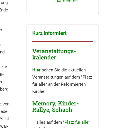
barrierefrei
örung
 Ende
w­
Kurz infor­miert
m
Veranstaltungs-
und
kalender
g zur
Hier
sehen Sie die aktuellen
ür­
Veranstaltungen auf dem "Platz
ze,
für alle" an der Reformierten
­berg
Kirche.
Memory, Kinder-
nd von
Rallye, Schach
Rede
s ist
– alles auf dem "
Platz für alle
"
rwal­