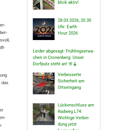
blick aktiv!
28.03.2026, 20.30
er­
Uhr: Earth
ber­
Hour 2026
­voll,
ff­
Leider abgesagt: Frühlings­er­wa­
chen in Cronen­berg: Unser
Dorfputz steht an! 🌸🧹
Verbes­ser­te
lung
Sicher­heit am
h das
Ortseingang
Lücken­schluss am
er
Radweg L74:
en­
Wichti­ge Verbin­
dung jetzt
n­