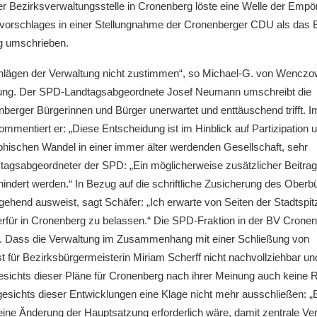
er Bezirks­ver­wal­tungs­stel­le in Cronen­berg löste eine Welle der Emp
vor­schla­ges in einer Stellung­nah­me der Cronen­ber­ger CDU als das
ung umschrieben.
chlä­gen der Verwal­tung nicht zustim­men“, so Michael‑G. von Wenczo
tre­tung. Der SPD-Landtags­ab­ge­ord­ne­te Josef Neumann umschreibt die
ber­ger Bürge­rin­nen und Bürger unerwar­tet und enttäu­schend trifft. I
men­tiert er: „Diese Entschei­dung ist im Hinblick auf Parti­zi­pa­ti­on 
phi­schen Wandel in einer immer älter werden­den Gesell­schaft, sehr
gs­ab­ge­ord­ne­ter der SPD: „Ein mögli­cher­wei­se zusätz­li­cher Beitra
­dert werden.“ In Bezug auf die schrift­li­che Zusiche­rung des Oberb
ge­hend ausweist, sagt Schäfer: „Ich erwar­te von Seiten der Stadt­spit­
ierfür in Cronen­berg zu belas­sen.“ Die SPD-Frakti­on in der BV Cronen
us. Dass die Verwal­tung im Zusam­men­hang mit einer Schlie­ßung von
t für Bezirks­bür­ger­meis­te­rin Miriam Scherff nicht nachvoll­zieh­bar u
gesichts dieser Pläne für Cronen­berg nach ihrer Meinung auch keine 
gesichts dieser Entwick­lun­gen eine Klage nicht mehr ausschlie­ßen: „E
ne Änderung der Haupt­sat­zung erfor­der­lich wäre, damit zentra­le Ve