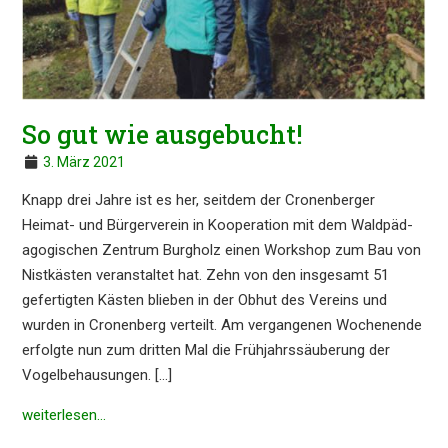
So gut wie ausgebucht!
3. März 2021
Knapp drei Jahre ist es her, seitdem der Cronen­ber­ger
Heimat- und Bürger­ver­ein in Koope­ra­ti­on mit dem Waldpäd­
ago­gi­schen Zentrum Burgholz einen Workshop zum Bau von
Nistkäs­ten veran­stal­tet hat. Zehn von den insge­samt 51
gefer­tig­ten Kästen blieben in der Obhut des Vereins und
wurden in Cronen­berg verteilt. Am vergan­ge­nen Wochen­en­de
erfolg­te nun zum dritten Mal die Frühjahrs­säu­be­rung der
Vogel­be­hau­sun­gen. […]
weiter­le­sen…