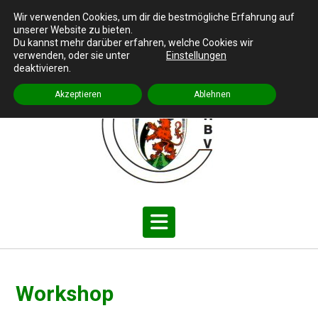
S
Cronenberger Heimat- und Bürgerverein e.V.
Wir verwenden Cookies, um dir die bestmögliche Erfahrung auf
k
unserer Website zu bieten.
Impressum
|
Datenschutz
i
Du kannst mehr darüber erfahren, welche Cookies wir
p
verwenden, oder sie unter
Einstellungen
deaktivieren.
t
o
Akzeptieren
Ablehnen
c
o
n
t
e
n
t
Workshop