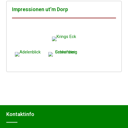
Impres­sio­nen ut’m Dorp
Kontakt­in­fo