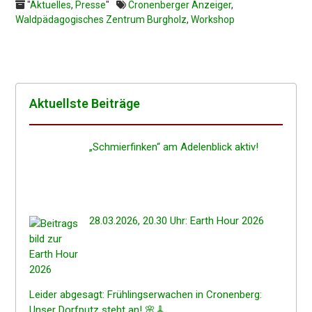
"
Aktuelles
,
Presse
"
Cronenberger Anzeiger
,
Waldpädagogisches Zentrum Burgholz
,
Workshop
Aktuells­te Beiträge
„Schmier­fin­ken“ am Adelen­blick aktiv!
28.03.2026, 20.30 Uhr: Earth Hour 2026
Leider abgesagt: Frühlings­er­wa­chen in Cronen­berg:
Unser Dorfputz steht an! 🌸🧹