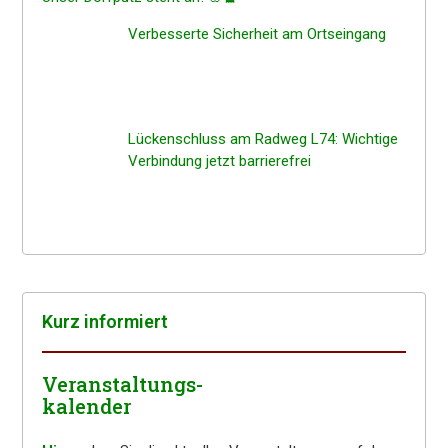
Verbes­ser­te Sicher­heit am Ortseingang
Lücken­schluss am Radweg L74: Wichti­ge
Verbin­dung jetzt barrierefrei
Kurz infor­miert
Veranstaltungs-
kalender