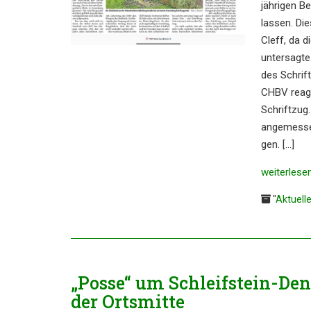
jähri­gen B
lassen. Di
Cleff, da d
unter­sag­t
des Schrift
CHBV reagie
Schrift­zug
angemes­sen
gen. […]
weiter­le­se
"
Aktuell
„Posse“ um Schleif­stein-De
der Ortsmitte