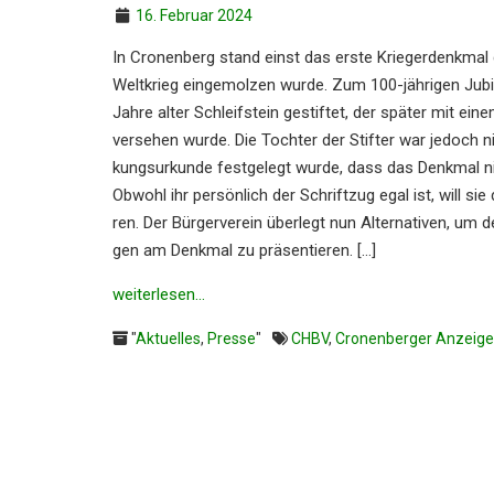
16. Februar 2024
In Cronen­berg stand einst das erste Krieger­denk­mal 
Weltkrieg einge­mol­zen wurde. Zum 100-jähri­gen Ju
Jahre alter Schleif­stein gestif­tet, der später mit e
verse­hen wurde. Die Tochter der Stifter war jedoch ni
kungs­ur­kun­de festge­legt wurde, dass das Denkmal ni
Obwohl ihr persön­lich der Schrift­zug egal ist, will sie 
ren. Der Bürger­ver­ein überlegt nun Alter­na­ti­ven, um
gen am Denkmal zu präsen­tie­ren. […]
weiter­le­sen…
"
Aktuelles
,
Presse
"
CHBV
,
Cronenberger Anzeige