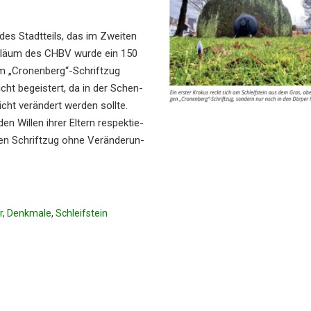
des Stadt­teils, das im Zweiten
bilä­um des CHBV wurde ein 150
inem „Cronenberg“-Schriftzug
cht begeis­tert, da in der Schen­
cht verän­dert werden sollte.
den Willen ihrer Eltern respek­tie­
 den Schrift­zug ohne Verän­de­run­
r
,
Denkmale
,
Schleifstein