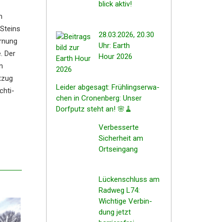
blick aktiv!
m
 Steins
28.03.2026, 20.30
r­nung
Uhr: Earth
e. Der
Hour 2026
n
t­zug
Leider abgesagt: Frühlings­er­wa­
h­ti­
chen in Cronen­berg: Unser
Dorfputz steht an! 🌸🧹
Verbes­ser­te
Sicher­heit am
Ortseingang
Lücken­schluss am
Radweg L74:
Wichti­ge Verbin­
dung jetzt