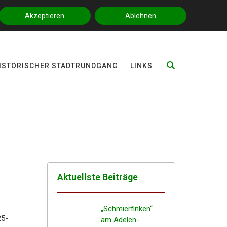
Impressum
|
Datenschutz
Akzeptieren
Ablehnen
ISTO­RI­SCHER STADTRUNDGANG
LINKS
Aktuells­te Beiträge
„Schmier­fin­ken“
25-
am Adelen­