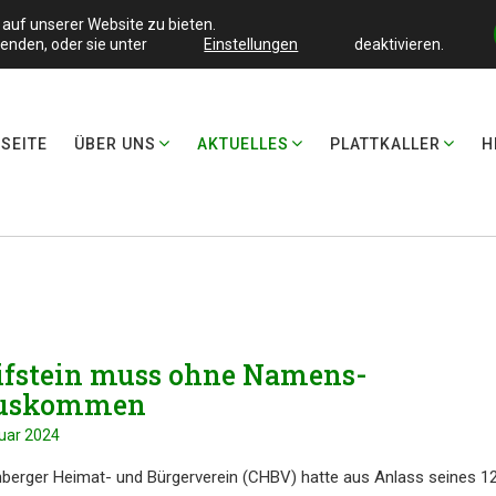
auf unserer Website zu bieten.
enden, oder sie unter
Einstellungen
deaktivieren.
SEI­TE
ÜBER UNS
AKTUEL­LES
PLATT­KAL­LER
H
if­stein muss ohne Namens­
auskommen
ruar 2024
­ber­ger Heimat- und Bürger­ver­ein (CHBV) hatte aus Anlass seines 1