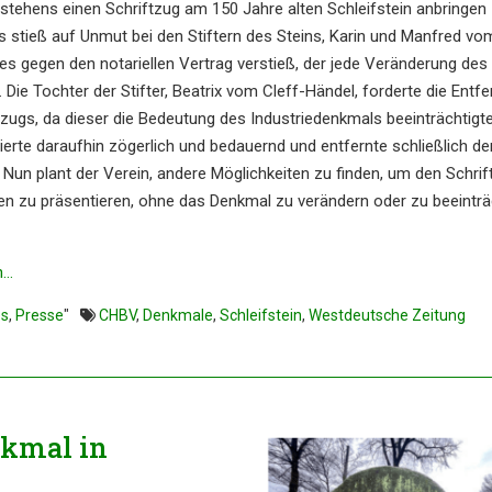
estehens einen Schrift­zug am 150 Jahre alten Schleif­stein anbrin­gen
es stieß auf Unmut bei den Stiftern des Steins, Karin und Manfred vo
ies gegen den notari­el­len Vertrag verstieß, der jede Verän­de­rung des
e. Die Tochter der Stifter, Beatrix vom Cleff-Händel, forder­te die Entfe
­zugs, da dieser die Bedeu­tung des Indus­trie­denk­mals beein­träch­tig­t
r­te darauf­hin zöger­lich und bedau­ernd und entfern­te schließ­lich de
. Nun plant der Verein, andere Möglich­kei­ten zu finden, um den Schrif
 zu präsen­tie­ren, ohne das Denkmal zu verän­dern oder zu beein­träc
n…
es
,
Presse
"
CHBV
,
Denkmale
,
Schleifstein
,
Westdeutsche Zeitung
nkmal in