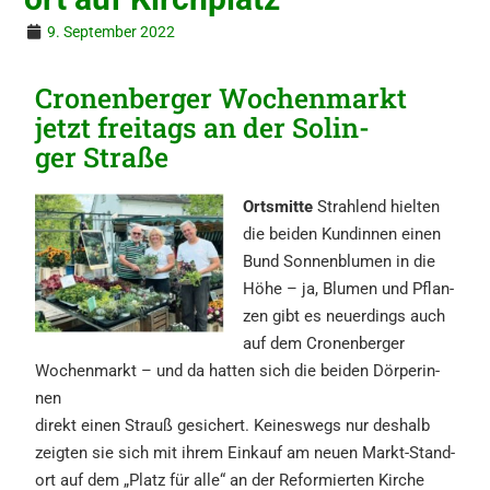
9. September 2022
Cronen­ber­ger Wochen­markt
jetzt freitags an der Solin­
ger Straße
Ortsmit­te
Strah­lend hielten
die
beiden
Kundin­nen
einen
Bund
Sonnen­blu­men in die
Höhe – ja,
Blumen und Pflan­
zen gibt es neu
erdings auch
auf dem Cronen­ber
ger
Wochen­markt – und da hat
ten sich die beiden Dörper­in­
nen
direkt einen Strauß gesichert. Kei
neswegs nur deshalb
zeigten sie
sich mit ihrem Einkauf am neuen
Markt-Stand­
ort auf dem „Platz für
alle“ an der Refor­mier­ten Kirche