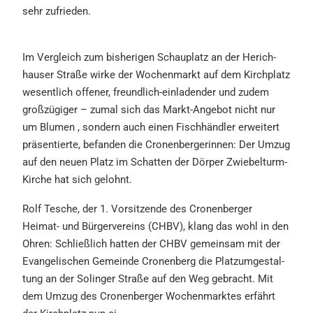
sehr zufrie­den.
Im
Vergleich
zum
bishe­ri­gen
Schau­platz an der Herich­
hau­ser
Straße wirke der Wochen­markt
auf dem Kirch­platz
wesent­lich of
fener, freund­lich-einla­den­der und
zudem
großzü­gi
ger – zumal
sich
da
s
Markt-An
gebot nicht
nur
um Blu
men , son
dern
auch
e
i
n
e
n
Fisch­händ
ler
erwei
tert
präsen
tierte, be
fanden
die
Cronen­ber
gerin­nen:
Der Umzug
auf
den
neuen Platz
im Schat­ten der Dörper Zwiebel
turm-
Kirche hat sich gelohnt.
Rolf Tesche, der 1. Vorsit­zen­de
des Cronen­ber­ger
Heimat- und
Bürger­ver­eins (CHBV), klang das
wohl in den
Ohren: Schließ­lich
hatten der CHBV gemein­sam mit
der
Evange­li­schen Gemein­de Cro
nenberg die Platz­um­ge­stal­
tung
an der Solin­ger Straße auf den
Weg gebracht. Mit
dem Umzug
des Cronen­ber­ger Wochen­mark
tes erfährt