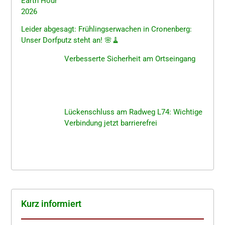
Leider abgesagt: Frühlings­er­wa­chen in Cronen­berg:
Unser Dorfputz steht an! 🌸🧹
Verbes­ser­te Sicher­heit am Ortseingang
Lücken­schluss am Radweg L74: Wichti­ge
Verbin­dung jetzt barrierefrei
Kurz infor­miert