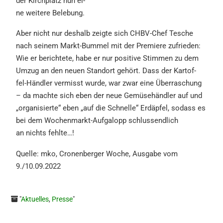
der Kirch­platz nun ei-
ne weite­re Belebung.
Aber nicht nur deshalb zeigte
sich CHBV-Chef Tesche
nach sei
nem Markt-Bummel mit der Pre
miere zufrie­den:
Wie er berich­te
te, habe er nur positi­ve Stimmen
zu
dem
Umzug
an
den
neuen
Stand­ort gehört. Dass der Kartof-
fel-Händler vermisst wurde, war
zwar
eine
Überra­schung
–
da
machte sich eben der neue Ge
müsehänd­ler auf und
„organi­sier
te“ eben „auf die Schnel­le“ Erdäp
fel, sodass es
bei dem Wochen
markt-Aufga­lopp schluss­end­lich
an nichts fehlte…!
Quelle: mko, Cronen­ber­ger Woche, Ausga­be vom
9./10.09.2022
"
Aktuelles
,
Presse
"