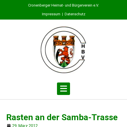
Skip
Cronenberger Heimat- und Bürgerverein e.V.
to
Impressum
|
Datenschutz
content
Rasten an der Samba-Trasse
29. März 2012