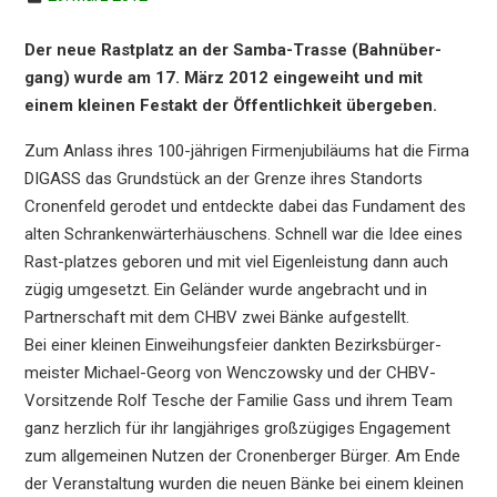
Der neue Rastplatz an der Samba-Trasse (Bahnüber­
gang) wurde am 17. März 2012 einge­weiht und mit
einem kleinen Festakt der Öffent­lich­keit übergeben.
Zum Anlass ihres 100-jähri­gen Firmen­ju­bi­lä­ums hat die Firma
DIGASS das Grund­stück an der Grenze ihres Stand­orts
Cronen­feld gerodet und entdeck­te dabei das Funda­ment des
alten Schran­ken­wär­ter­häus­chens. Schnell war die Idee eines
Rast-platzes geboren und mit viel Eigen­leis­tung dann auch
zügig umgesetzt. Ein Gelän­der wurde angebracht und in
Partner­schaft mit dem CHBV zwei Bänke aufgestellt.
Bei einer kleinen Einwei­hungs­fei­er dankten Bezirks­bür­ger­
meis­ter Micha­el-Georg von Wenczow­sky und der CHBV-
Vorsit­zen­de Rolf Tesche der Familie Gass und ihrem Team
ganz herzlich für ihr langjäh­ri­ges großzü­gi­ges Engage­ment
zum allge­mei­nen Nutzen der Cronen­ber­ger Bürger. Am Ende
der Veran­stal­tung wurden die neuen Bänke bei einem kleinen