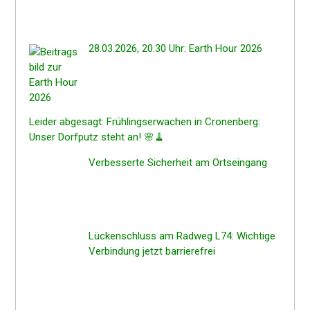
28.03.2026, 20.30 Uhr: Earth Hour 2026
Leider abgesagt: Frühlings­er­wa­chen in Cronen­berg:
Unser Dorfputz steht an! 🌸🧹
Verbes­ser­te Sicher­heit am Ortseingang
Lücken­schluss am Radweg L74: Wichti­ge
Verbin­dung jetzt barrierefrei