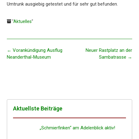
Umtrunk ausgie­big getes­tet und für sehr gut befunden.
"
Aktuelles
"
Beitragsnavigation
←
Vorankün­di­gung Ausflug
Neuer Rastplatz an der
Neanderthal-Museum
Sambatrasse
→
Aktuells­te Beiträge
„Schmier­fin­ken“ am Adelen­blick aktiv!