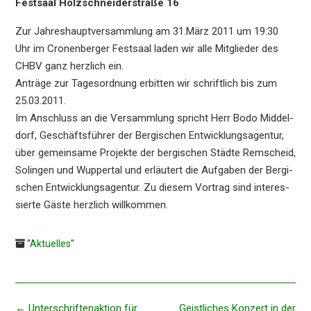
Festsaal Holzschnei­der­stra­ße 16
Zur Jahres­haupt­ver­samm­lung am 31.März 2011 um 19:30
Uhr im Cronen­ber­ger Festsaal laden wir alle Mitglie­der des
CHBV ganz herzlich ein.
Anträ­ge zur Tages­ord­nung erbit­ten wir schrift­lich bis zum
25.03.2011.
Im Anschluss an die Versamm­lung spricht Herr Bodo Middel­
dorf, Geschäfts­füh­rer der Bergi­schen Entwick­lungs­agen­tur,
über gemein­sa­me Projek­te der bergi­schen Städte Remscheid,
Solin­gen und Wupper­tal und erläu­tert die Aufga­ben der Bergi­
schen Entwick­lungs­agen­tur. Zu diesem Vortrag sind inter­es­
sier­te Gäste herzlich willkommen.
"
Aktuelles
"
Beitragsnavigation
←
Unter­schrif­ten­ak­ti­on für
Geist­li­ches Konzert in der