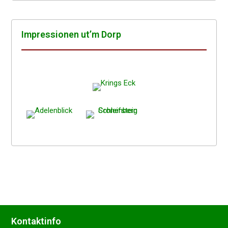
Impres­sio­nen ut’m Dorp
Kontakt­in­fo