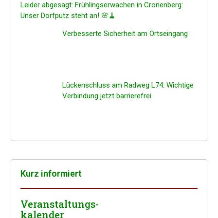
Leider abgesagt: Frühlings­er­wa­chen in Cronen­berg:
Unser Dorfputz steht an! 🌸🧹
Verbes­ser­te Sicher­heit am Ortseingang
Lücken­schluss am Radweg L74: Wichti­ge
Verbin­dung jetzt barrierefrei
Kurz infor­miert
Veranstaltungs-
kalender