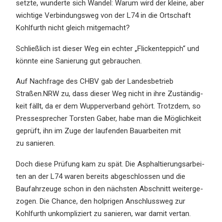
setzte, wunder­te sich Wandel: Warum wird der kleine, aber
wichti­ge Verbin­dungs­weg von der L74 in die Ortschaft
Kohlfurth nicht gleich mitgemacht?
Schließ­lich ist dieser Weg ein echter „Flicken­tep­pich“ und
könnte eine Sanie­rung gut gebrauchen.
Auf Nachfra­ge des CHBV gab der Landes­be­trieb
Straßen.NRW zu, dass dieser Weg nicht in ihre Zustän­dig­
keit fällt, da er dem Wupper­ver­band gehört. Trotz­dem, so
Presse­spre­cher Torsten Gaber, habe man die Möglich­keit
geprüft, ihn im Zuge der laufen­den Bauar­bei­ten mit
zu sanieren.
Doch diese Prüfung kam zu spät. Die Asphal­tie­rungs­ar­bei­
ten an der L74 waren bereits abgeschlos­sen und die
Baufahr­zeu­ge schon in den nächs­ten Abschnitt weiter­ge­
zo­gen. Die Chance, den holpri­gen Anschluss­weg zur
Kohlfurth unkom­pli­ziert zu sanie­ren, war damit vertan.