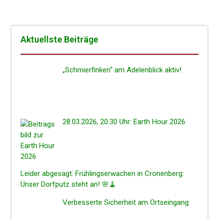
Aktuells­te Beiträge
„Schmier­fin­ken“ am Adelen­blick aktiv!
28.03.2026, 20.30 Uhr: Earth Hour 2026
Leider abgesagt: Frühlings­er­wa­chen in Cronen­berg:
Unser Dorfputz steht an! 🌸🧹
Verbes­ser­te Sicher­heit am Ortseingang