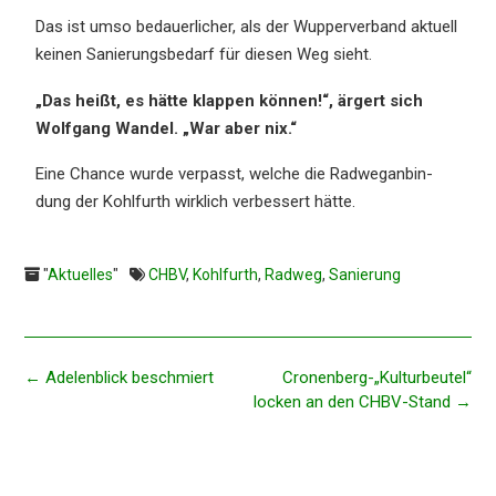
Das ist umso bedau­er­li­cher, als der Wupper­ver­band aktuell
keinen Sanie­rungs­be­darf für diesen Weg sieht.
„Das heißt, es hätte klappen können!“, ärgert sich
Wolfgang Wandel. „War aber nix.“
Eine Chance wurde verpasst, welche die Radweg­an­bin­
dung der Kohlfurth wirklich verbes­sert hätte.
"
Aktuelles
"
CHBV
,
Kohlfurth
,
Radweg
,
Sanierung
←
Adelen­blick beschmiert
Cronenberg-„Kulturbeutel“
locken an den CHBV-Stand
→