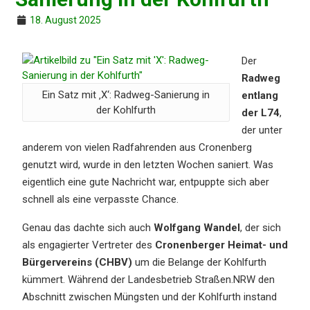
18. August 2025
Der
Radweg
Ein Satz mit ‚X‘: Radweg-Sanie­rung in
entlang
der Kohlfurth
der L74
,
der unter
anderem von vielen Radfah­ren­den aus Cronen­berg
genutzt wird, wurde in den letzten Wochen saniert. Was
eigent­lich eine gute Nachricht war, entpupp­te sich aber
schnell als eine verpass­te Chance.
Genau das dachte sich auch
Wolfgang Wandel
, der sich
als engagier­ter Vertre­ter des
Cronen­ber­ger Heimat- und
Bürger­ver­eins (CHBV)
um die Belan­ge der Kohlfurth
kümmert. Während der Landes­be­trieb Straßen.NRW den
Abschnitt zwischen Müngs­ten und der Kohlfurth instand