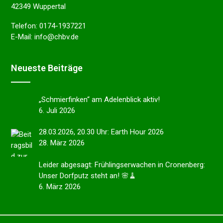
42349 Wuppertal
Telefon:
0174-1937221
E-Mail:
info@chbv.de
Neues­te Beiträge
„Schmier­fin­ken“ am Adelen­blick aktiv!
6. Juli 2026
28.03.2026, 20.30 Uhr: Earth Hour 2026
28. März 2026
Leider abgesagt: Frühlings­er­wa­chen in Cronen­berg:
Unser Dorfputz steht an! 🌸🧹
6. März 2026