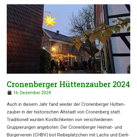
Cronen­ber­ger Hütten­zau­ber 2024
16. Dezember 2024
Auch in diesem Jahr fand wieder der Cronen­ber­ger Hütten­
zau­ber in der histo­ri­schen Altstadt von Cronen­berg statt.
Tradi­tio­nell wurden Köstlich­kei­ten von verschie­de­nen
Gruppie­run­gen angebo­ten: Der Cronen­ber­ger Heimat- und
Bürger­ver­ein (CHBV) bot Reibe­plätz­chen mit Lachs und Eierli­