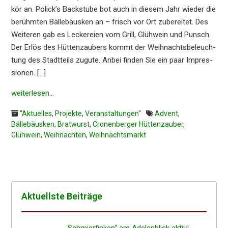
kör an. Polick’s Backstu­be bot auch in diesem Jahr wieder die
berühm­ten Bälle­bä­us­ken an – frisch vor Ort zuberei­tet. Des
Weite­ren gab es Lecke­rei­en vom Grill, Glühwein und Punsch.
Der Erlös des Hütten­zau­bers kommt der Weihnachts­be­leuch­
tung des Stadt­teils zugute. Anbei finden Sie ein paar Impres­
sio­nen. […]
weiter­le­sen…
"
Aktuelles
,
Projekte
,
Veranstaltungen
"
Advent
,
Bällebäusken
,
Bratwurst
,
Cronenberger Hüttenzauber
,
Glühwein
,
Weihnachten
,
Weihnachtsmarkt
Aktuells­te Beiträge