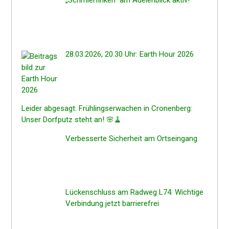
„Schmier­fin­ken“ am Adelen­blick aktiv!
28.03.2026, 20.30 Uhr: Earth Hour 2026
Leider abgesagt: Frühlings­er­wa­chen in Cronen­berg:
Unser Dorfputz steht an! 🌸🧹
Verbes­ser­te Sicher­heit am Ortseingang
Lücken­schluss am Radweg L74: Wichti­ge
Verbin­dung jetzt barrierefrei