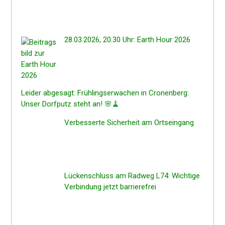
28.03.2026, 20.30 Uhr: Earth Hour 2026
Leider abgesagt: Frühlings­er­wa­chen in Cronen­berg:
Unser Dorfputz steht an! 🌸🧹
Verbes­ser­te Sicher­heit am Ortseingang
Lücken­schluss am Radweg L74: Wichti­ge
Verbin­dung jetzt barrierefrei