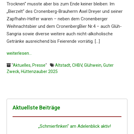
Trock­nen“ musste aber bis zum Ende keiner bleiben: Im
„Bierzelt“ des Cronen­berg-Brauherrn Axel Dreyer und seiner
Zapfhahn-Helfer waren – neben dem Cronen­ber­ger
Weihnachts­bier und dem Cronen­berg­Bier Nr.4 – auch Glüh-
Sangria sowie diver­se weite­re auch nicht-alkoho­li­sche
Geträn­ke ausrei­chend bis Feieren­de vorrä­tig. […]
weiter­le­sen…
"
Aktuelles
,
Presse
"
Altstadt
,
CHBV
,
Glühwein
,
Guter
Zweck
,
Hüttenzauber 2025
Aktuells­te Beiträge
„Schmier­fin­ken“ am Adelen­blick aktiv!