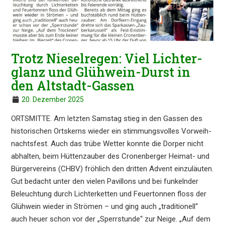
Trotz Niesel­re­gen: Viel Lichter­
glanz und Glühwein-Durst in
den Altstadt-Gassen
20. Dezember 2025
ORTSMIT­TE. Am letzten Samstag stieg in den Gassen des
histo­ri­schen Ortskerns wieder ein stimmungs­vol­les Vorweih­
nachts­fest. Auch das trübe Wetter konnte die Dorper nicht
abhal­ten, beim Hütten­zau­ber des Cronen­ber­ger Heimat- und
Bürger­ver­eins (CHBV) fröhlich den dritten Advent einzu­läu­ten.
Gut bedacht unter den vielen Pavil­lons und bei funkeln­der
Beleuch­tung durch Lichter­ket­ten und Feuer­ton­nen floss der
Glühwein wieder in Strömen – und ging auch „tradi­tio­nell“
auch heuer schon vor der „Sperr­stun­de“ zur Neige. „Auf dem