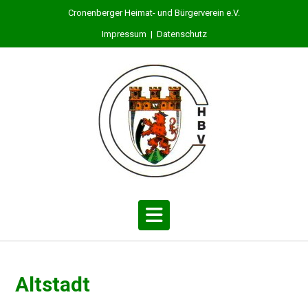
S
Cronenberger Heimat- und Bürgerverein e.V.
k
Impressum
|
Datenschutz
i
p
t
o
c
o
n
t
e
n
t
Altstadt