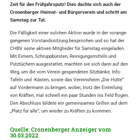
Zeit für den Frühjahrs­putz! Dies dachte sich auch der
Cronen­ber­ger Heimat- und Bürger­ver­ein und schritt am
Samstag zur Tat.
Die Fällig­keit einer solchen Aktion wurde in der voran­ge­
gan­ge­nen Vorstands­sit­zung bespro­chen und so hat der
CHBV seine aktiven Mitglie­der für Samstag einge­la­den.
Mit Eimern, Schrupp­bürs­ten, Reini­gungs­mit­teln und
Putztü­chern ausge­stat­tet, machten sie sich dann auf den
Weg, um die vom Verein gespen­de­ten Sitzbän­ke, Info-
Tafeln und ‑Kästen, sowie das Vereins­heim „Die Hütte“
auf Vorder­mann zu bringen, wobei, trotz der Eintei­lung
von Kräften, mal schnell ein paar Stunden ins Feld flogen.
Den Abschluss bilde­te ein gemein­sa­mes Grillen auf dem
„Platz für alle“, um wieder zu Kräften zu kommen.
Quelle: Cronen­ber­ger Anzei­ger vom
30.03.2022