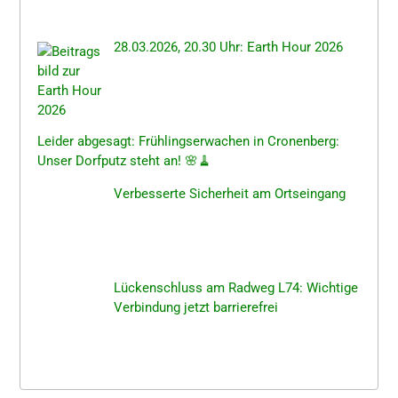
28.03.2026, 20.30 Uhr: Earth Hour 2026
Leider abgesagt: Frühlings­er­wa­chen in Cronen­berg:
Unser Dorfputz steht an! 🌸🧹
Verbes­ser­te Sicher­heit am Ortseingang
Lücken­schluss am Radweg L74: Wichti­ge
Verbin­dung jetzt barrierefrei