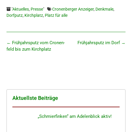
"
Aktuelles
,
Presse
"
Cronenberger Anzeiger
,
Denkmale
,
Dorfputz
,
Kirchplatz
,
Platz für alle
←
Frühjahrs­putz vom Cronen­
Frühjahrs­putz im Dorf
→
feld bis zum Kirchplatz
Aktuells­te Beiträge
„Schmier­fin­ken“ am Adelen­blick aktiv!